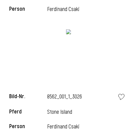
Person
Ferdinand Csaki
i
i
l
Bild-Nr.
8562_001_1_3026
Pferd
Stone Island
Person
Ferdinand Csaki
i