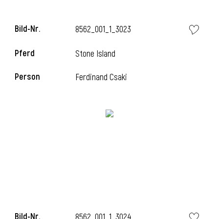
l
Bild-Nr.
8562_001_1_3023
l
Pferd
Stone Island
Person
Ferdinand Csaki
Bild-Nr.
8562_001_1_3024