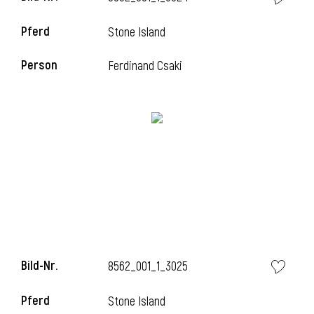
Pferd
Stone Island
i
Person
Ferdinand Csaki
i
Bild-Nr.
8562_001_1_3025
Pferd
Stone Island