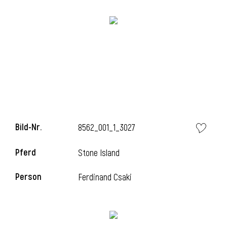
l
Bild-Nr.
8562_001_1_3027
Pferd
Stone Island
Person
Ferdinand Csaki