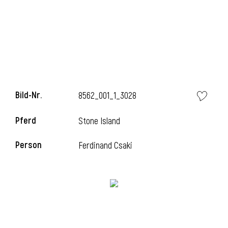
l
Bild-Nr.
8562_001_1_3028
Pferd
Stone Island
Person
Ferdinand Csaki
l
l