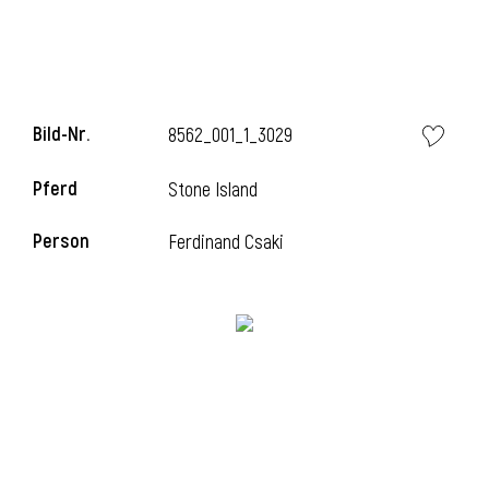
i
Bild-Nr.
8562_001_1_3029
Pferd
Stone Island
I
Person
Ferdinand Csaki