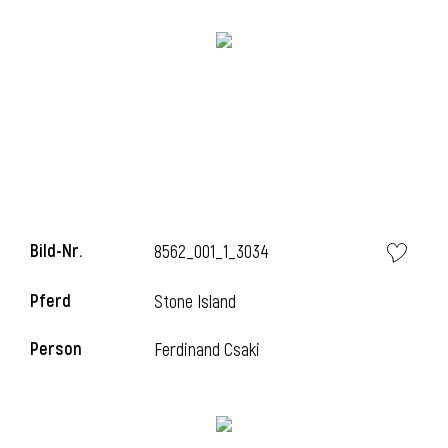
i
Bild-Nr.
8562_001_1_3034
Pferd
Stone Island
Person
Ferdinand Csaki
i