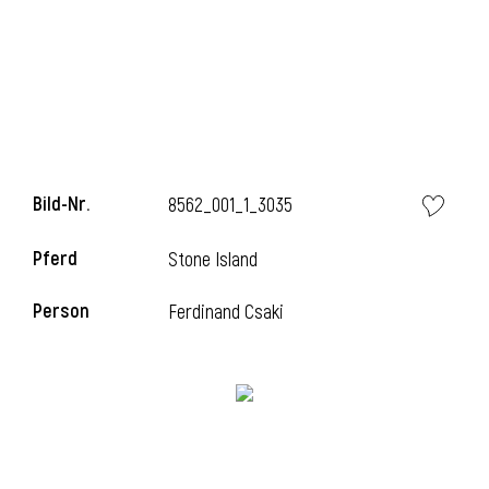
Bild-Nr.
8562_001_1_3035
Pferd
Stone Island
l
Person
Ferdinand Csaki
i