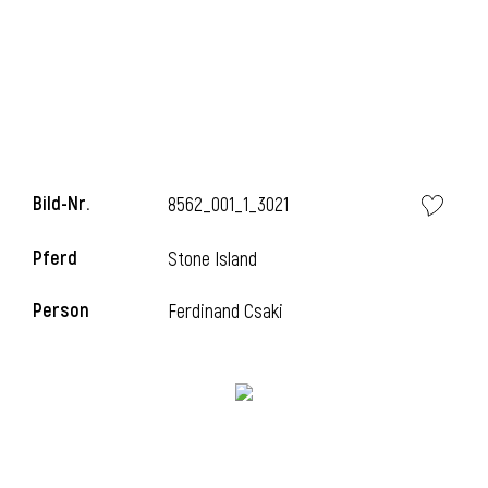
i
Bild-Nr.
8562_001_1_3021
i
Pferd
Stone Island
l
Person
Ferdinand Csaki