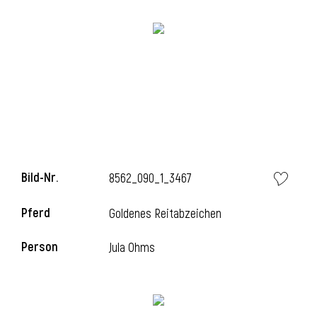
i
Bild-Nr.
8562_090_1_3467
Pferd
Goldenes Reitabzeichen
Person
Jula Ohms
i