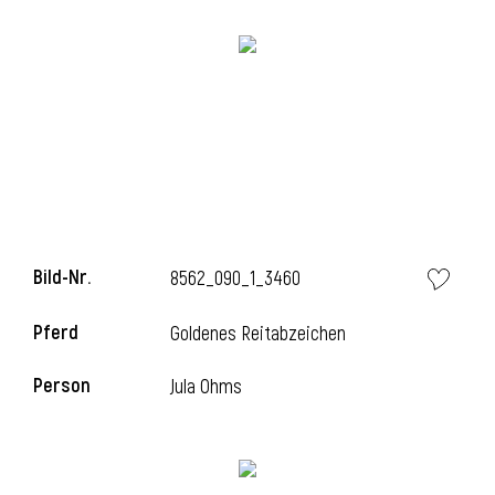
l
Bild-Nr.
8562_090_1_3460
Pferd
Goldenes Reitabzeichen
Person
Jula Ohms