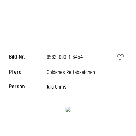
i
Bild-Nr.
8562_090_1_3454
i
Pferd
Goldenes Reitabzeichen
l
Person
Jula Ohms