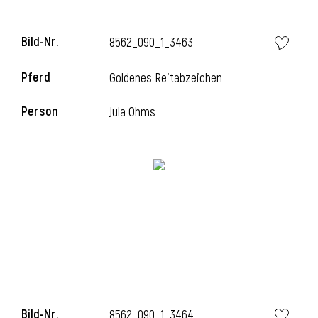
Bild-Nr.
8562_090_1_3463
i
Pferd
Goldenes Reitabzeichen
Person
Jula Ohms
Bild-Nr.
8562_090_1_3464