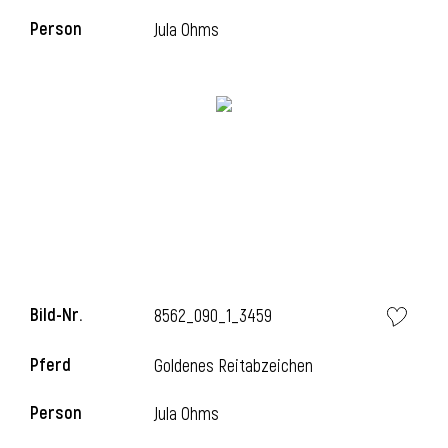
Person
Jula Ohms
i
i
l
Bild-Nr.
8562_090_1_3459
Pferd
Goldenes Reitabzeichen
Person
Jula Ohms
i