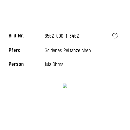
i
Bild-Nr.
8562_090_1_3462
Pferd
Goldenes Reitabzeichen
I
Person
Jula Ohms