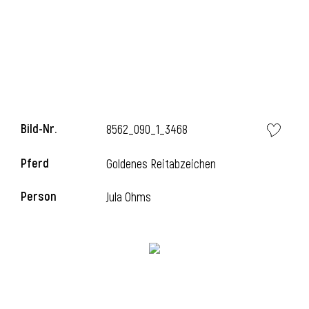
Bild-Nr.
8562_090_1_3468
Pferd
Goldenes Reitabzeichen
l
Person
Jula Ohms
i