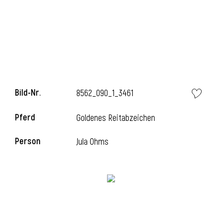
l
Bild-Nr.
8562_090_1_3461
Pferd
Goldenes Reitabzeichen
Person
Jula Ohms
l
l