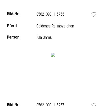
l
Bild-Nr.
8562_090_1_3456
l
Pferd
Goldenes Reitabzeichen
Person
Jula Ohms
Bild-Nr.
8562_090_1_3457