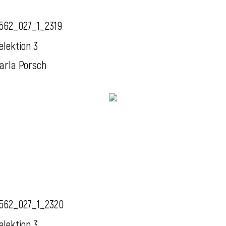
562_027_1_2319
elektion 3
arla Porsch
562_027_1_2320
elektion 3