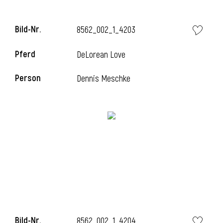
l
Bild-Nr.
8562_002_1_4203
l
Pferd
DeLorean Love
Person
Dennis Meschke
Bild-Nr.
8562_002_1_4204