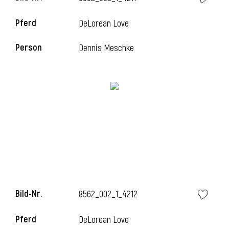
Pferd
DeLorean Love
Person
Dennis Meschke
i
Bild-Nr.
8562_002_1_4212
i
Pferd
DeLorean Love