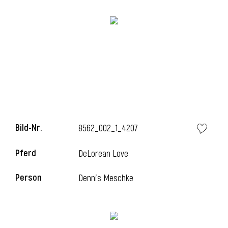
l
Bild-Nr.
8562_002_1_4207
Pferd
DeLorean Love
Person
Dennis Meschke