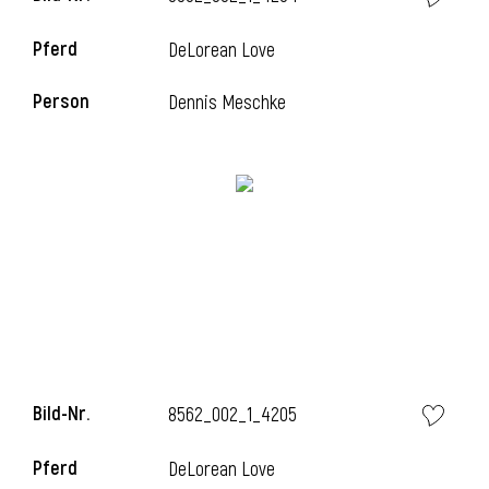
Pferd
DeLorean Love
i
Person
Dennis Meschke
i
Bild-Nr.
8562_002_1_4205
Pferd
DeLorean Love