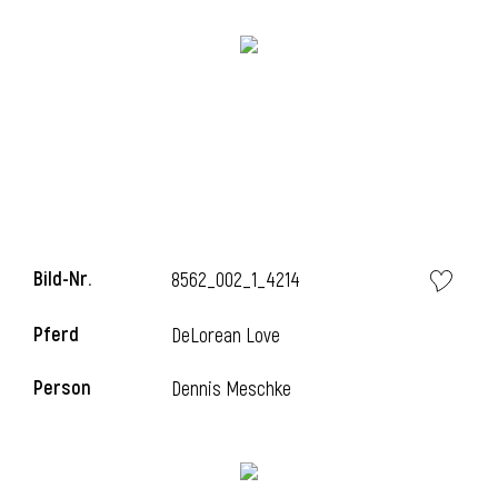
i
Bild-Nr.
8562_002_1_4214
Pferd
DeLorean Love
Person
Dennis Meschke
i