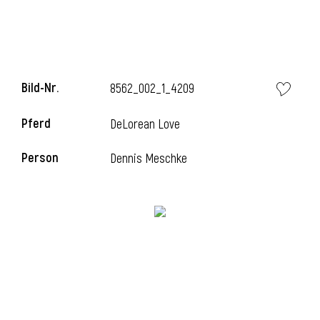
i
Bild-Nr.
8562_002_1_4209
Pferd
DeLorean Love
I
Person
Dennis Meschke