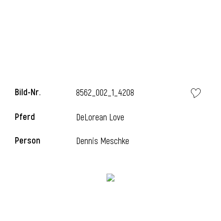
l
Bild-Nr.
8562_002_1_4208
Pferd
DeLorean Love
Person
Dennis Meschke
l
l