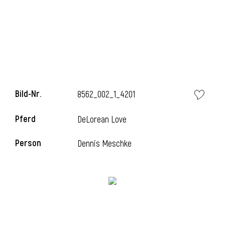
i
Bild-Nr.
8562_002_1_4201
i
Pferd
DeLorean Love
l
Person
Dennis Meschke