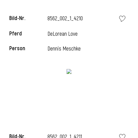
Bild-Nr.
8562_002_1_4210
i
Pferd
DeLorean Love
Person
Dennis Meschke
Bild-Nr.
8562_002_1_4211