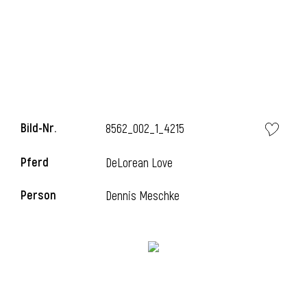
Bild-Nr.
8562_002_1_4215
Pferd
DeLorean Love
l
Person
Dennis Meschke
i