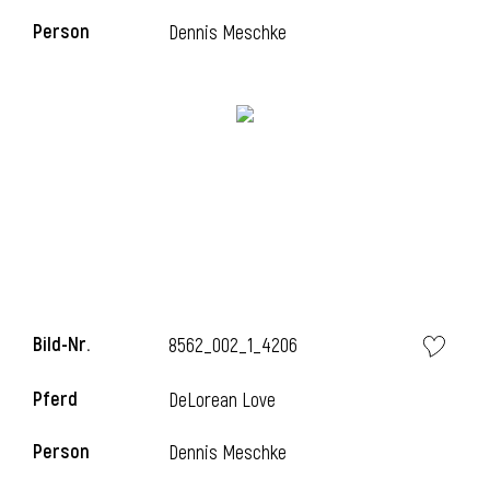
Person
Dennis Meschke
i
i
l
Bild-Nr.
8562_002_1_4206
Pferd
DeLorean Love
Person
Dennis Meschke
i