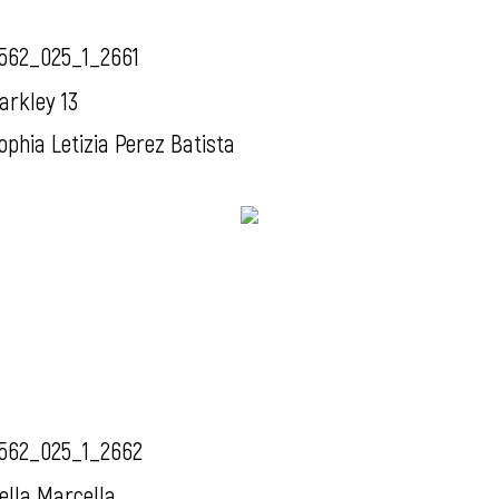
562_025_1_2661
arkley 13
ophia Letizia Perez Batista
562_025_1_2662
ella Marcella