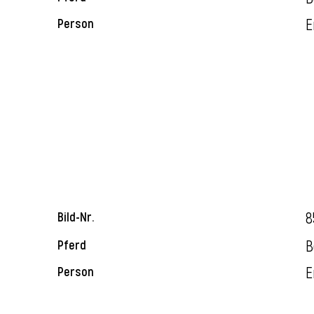
E
Person
8
Bild-Nr.
B
Pferd
E
Person