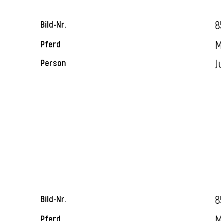
8
Bild-Nr.
M
Pferd
J
Person
8
Bild-Nr.
M
Pferd