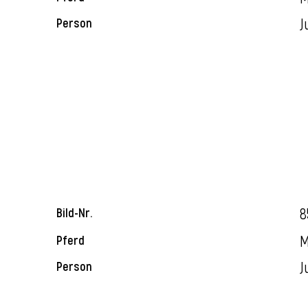
J
Person
8
Bild-Nr.
M
Pferd
J
Person