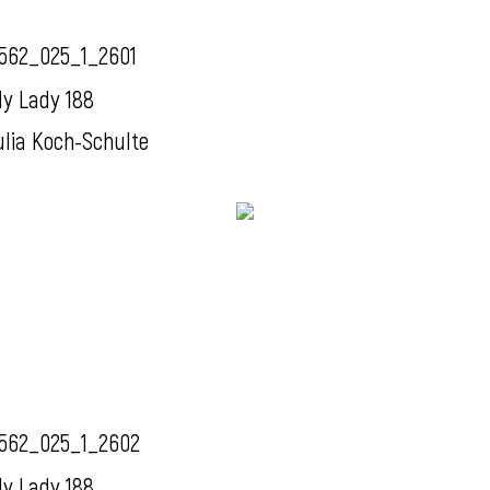
562_025_1_2601
y Lady 188
ulia Koch-Schulte
562_025_1_2602
y Lady 188