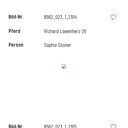
l
Bild-Nr.
8562_023_1_2104
l
Pferd
Richard Löwenherz 26
Person
Sophie Ossner
Bild-Nr.
8562_023_1_2105