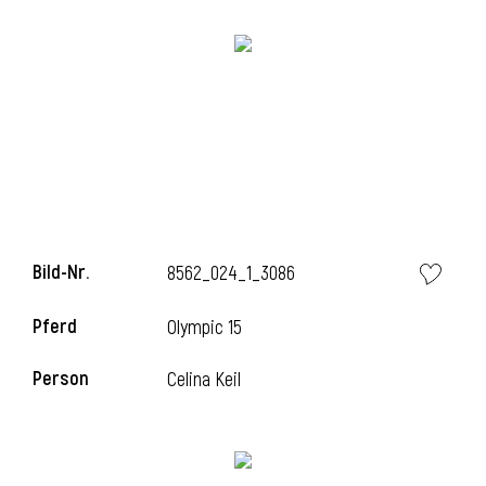
i
Bild-Nr.
8562_024_1_3086
Pferd
Olympic 15
Person
Celina Keil
i