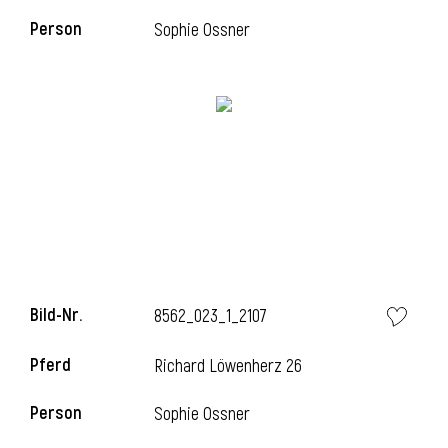
Person
Sophie Ossner
i
i
l
Bild-Nr.
8562_023_1_2107
Pferd
Richard Löwenherz 26
Person
Sophie Ossner
i