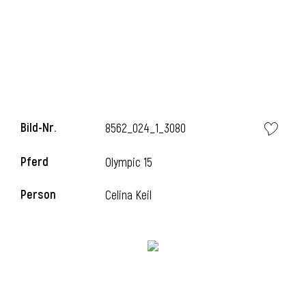
l
Bild-Nr.
8562_024_1_3080
Pferd
Olympic 15
Person
Celina Keil
l
l