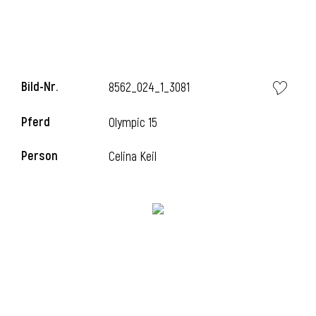
i
Bild-Nr.
8562_024_1_3081
Pferd
Olympic 15
I
Person
Celina Keil