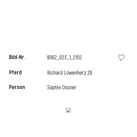
i
Bild-Nr.
8562_023_1_2102
i
Pferd
Richard Löwenherz 26
l
Person
Sophie Ossner