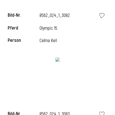
Bild-Nr.
8562_024_1_3082
i
Pferd
Olympic 15
Person
Celina Keil
Bild-Nr.
8562_024_1_3083