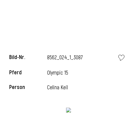
Bild-Nr.
8562_024_1_3087
Pferd
Olympic 15
l
Person
Celina Keil
i