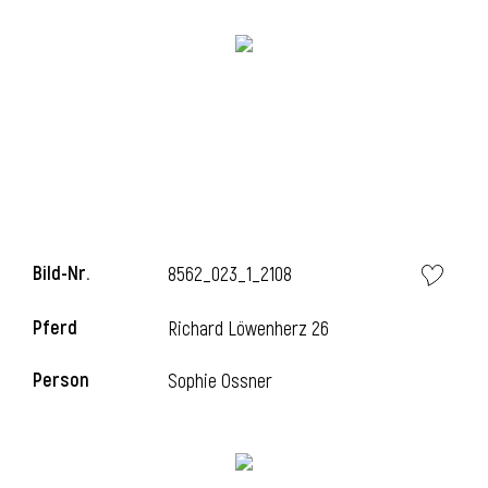
l
Bild-Nr.
8562_023_1_2108
Pferd
Richard Löwenherz 26
Person
Sophie Ossner