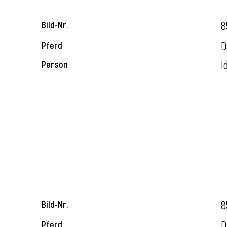
8
Bild-Nr.
D
Pferd
I
Person
8
Bild-Nr.
D
Pferd