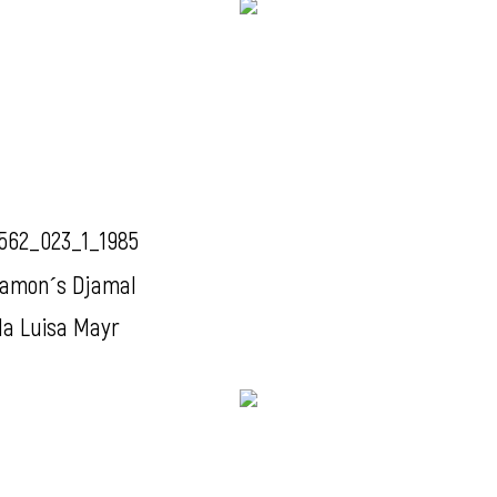
562_023_1_1985
amon´s Djamal
da Luisa Mayr