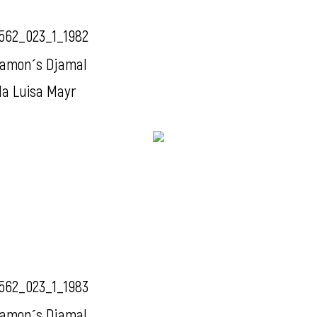
562_023_1_1982
amon´s Djamal
da Luisa Mayr
562_023_1_1983
amon´s Djamal