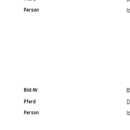
I
Person
8
Bild-Nr.
D
Pferd
I
Person