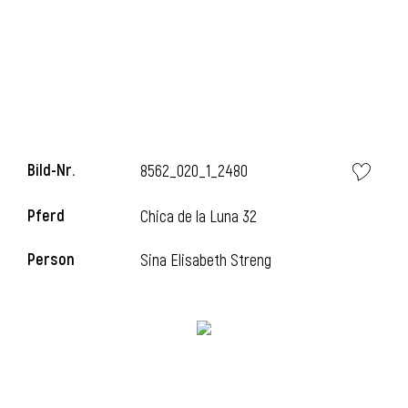
l
Bild-Nr.
8562_020_1_2480
Pferd
Chica de la Luna 32
Person
Sina Elisabeth Streng
l
l