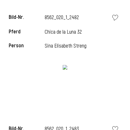
Bild-Nr.
8562_020_1_2482
i
Pferd
Chica de la Luna 32
Person
Sina Elisabeth Streng
Bild-Nr.
8562_020_1_2483