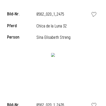
l
Bild-Nr.
8562_020_1_2475
l
Pferd
Chica de la Luna 32
Person
Sina Elisabeth Streng
Bild-Nr.
8562_020_1_2476