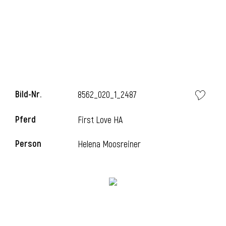
Bild-Nr.
8562_020_1_2487
Pferd
First Love HA
l
Person
Helena Moosreiner
i