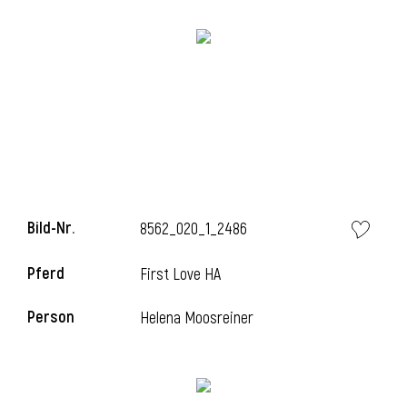
i
Bild-Nr.
8562_020_1_2486
Pferd
First Love HA
Person
Helena Moosreiner
i