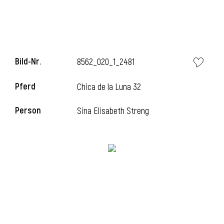
i
Bild-Nr.
8562_020_1_2481
Pferd
Chica de la Luna 32
I
Person
Sina Elisabeth Streng