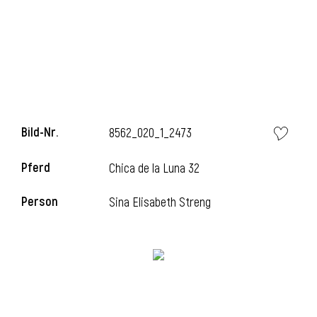
i
Bild-Nr.
8562_020_1_2473
i
Pferd
Chica de la Luna 32
l
Person
Sina Elisabeth Streng