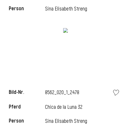
Person
Sina Elisabeth Streng
i
i
l
Bild-Nr.
8562_020_1_2478
Pferd
Chica de la Luna 32
Person
Sina Elisabeth Streng
i