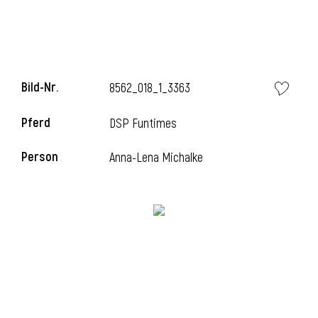
i
Bild-Nr.
8562_018_1_3363
Pferd
DSP Funtimes
I
Person
Anna-Lena Michalke