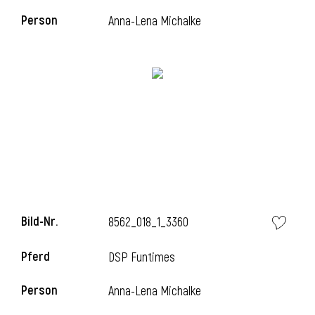
Person
Anna-Lena Michalke
i
i
l
Bild-Nr.
8562_018_1_3360
Pferd
DSP Funtimes
Person
Anna-Lena Michalke
i