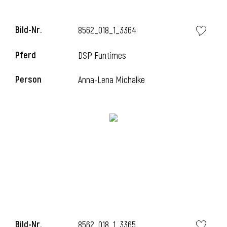
Bild-Nr.
8562_018_1_3364
i
Pferd
DSP Funtimes
Person
Anna-Lena Michalke
Bild-Nr.
8562_018_1_3365