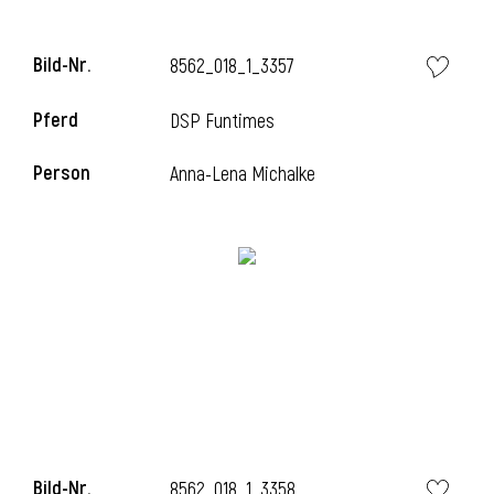
l
Bild-Nr.
8562_018_1_3357
l
Pferd
DSP Funtimes
Person
Anna-Lena Michalke
Bild-Nr.
8562_018_1_3358