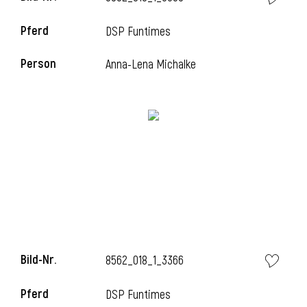
Pferd
DSP Funtimes
Person
Anna-Lena Michalke
i
Bild-Nr.
8562_018_1_3366
i
Pferd
DSP Funtimes