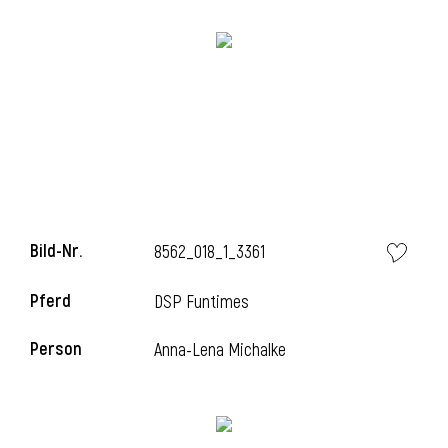
l
Bild-Nr.
8562_018_1_3361
Pferd
DSP Funtimes
Person
Anna-Lena Michalke