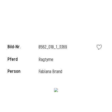
Bild-Nr.
8562_018_1_3369
Pferd
Ragtyme
l
Person
Fabiana Brand
i