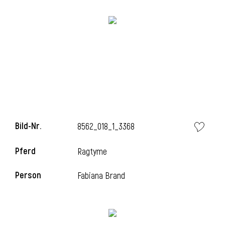
i
Bild-Nr.
8562_018_1_3368
Pferd
Ragtyme
Person
Fabiana Brand
i