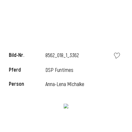
l
Bild-Nr.
8562_018_1_3362
Pferd
DSP Funtimes
Person
Anna-Lena Michalke
l
l