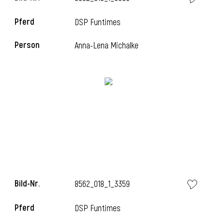
Pferd
DSP Funtimes
i
Person
Anna-Lena Michalke
i
Bild-Nr.
8562_018_1_3359
Pferd
DSP Funtimes