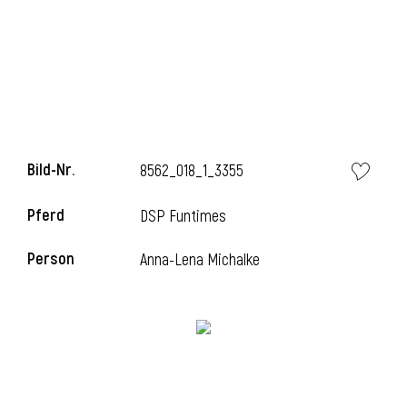
i
Bild-Nr.
8562_018_1_3355
i
Pferd
DSP Funtimes
l
Person
Anna-Lena Michalke