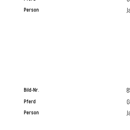
J
Person
8
Bild-Nr.
G
Pferd
J
Person