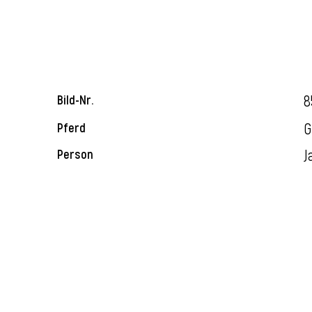
8
Bild-Nr.
G
Pferd
J
Person