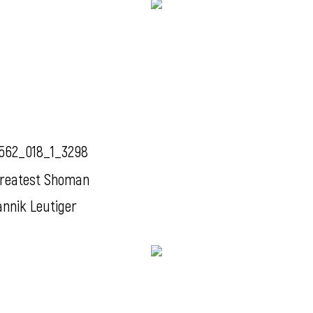
562_018_1_3298
reatest Shoman
annik Leutiger