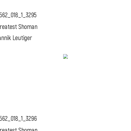
562_018_1_3295
reatest Shoman
annik Leutiger
562_018_1_3296
reatest Shoman