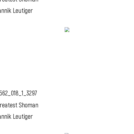
annik Leutiger
562_018_1_3297
reatest Shoman
annik Leutiger