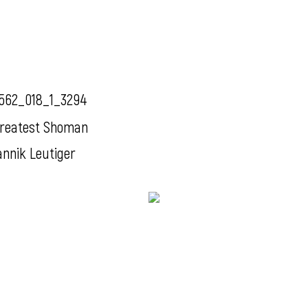
562_018_1_3294
reatest Shoman
annik Leutiger