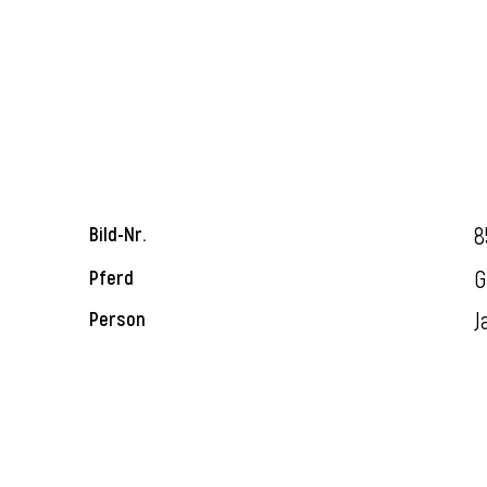
8
Bild-Nr.
G
Pferd
J
Person