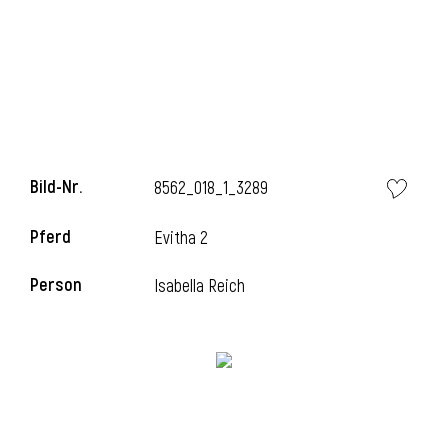
Bild-Nr.
8562_018_1_3289
Pferd
Evitha 2
l
Person
Isabella Reich
i