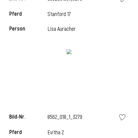
Pferd
Stanford 17
i
Person
Lisa Auracher
i
Bild-Nr.
8562_018_1_3279
Pferd
Evitha 2