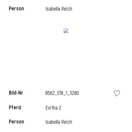
Person
Isabella Reich
i
i
l
Bild-Nr.
8562_018_1_3280
Pferd
Evitha 2
Person
Isabella Reich
i