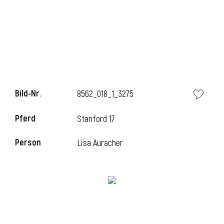
i
Bild-Nr.
8562_018_1_3275
i
Pferd
Stanford 17
l
Person
Lisa Auracher