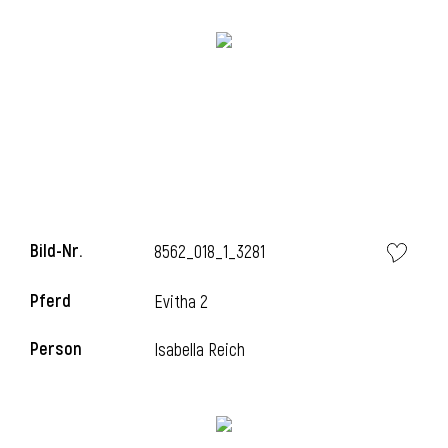
l
Bild-Nr.
8562_018_1_3281
Pferd
Evitha 2
Person
Isabella Reich