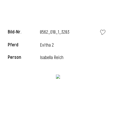
i
Bild-Nr.
8562_018_1_3283
Pferd
Evitha 2
I
Person
Isabella Reich