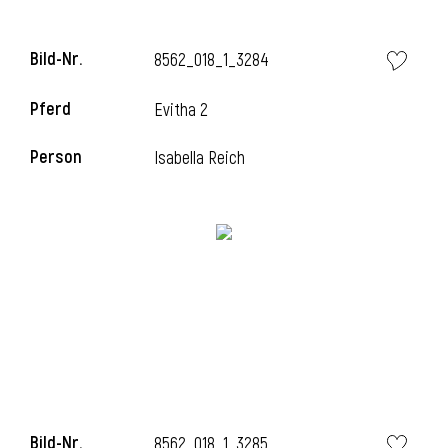
Bild-Nr.
8562_018_1_3284
i
Pferd
Evitha 2
Person
Isabella Reich
Bild-Nr.
8562_018_1_3285