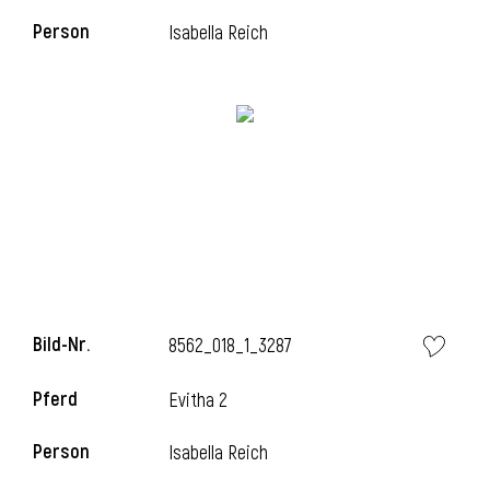
Person
Isabella Reich
l
Bild-Nr.
8562_018_1_3287
Pferd
Evitha 2
Person
Isabella Reich