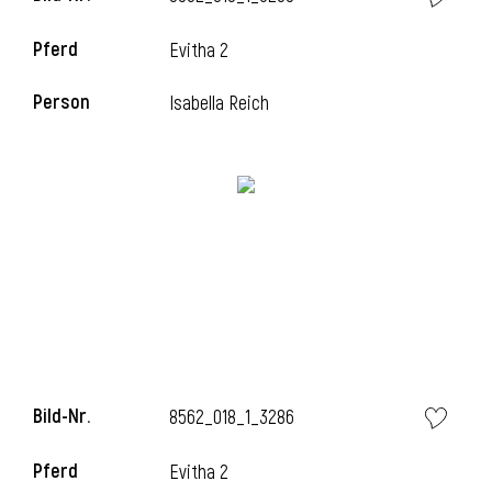
Pferd
Evitha 2
Person
Isabella Reich
i
Bild-Nr.
8562_018_1_3286
i
Pferd
Evitha 2