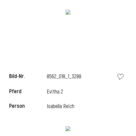
i
Bild-Nr.
8562_018_1_3288
Pferd
Evitha 2
Person
Isabella Reich
i