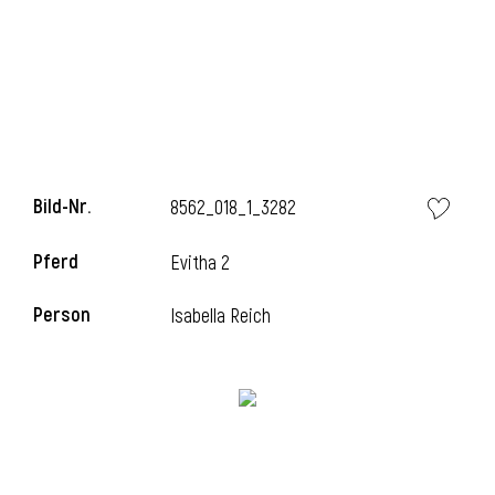
l
Bild-Nr.
8562_018_1_3282
Pferd
Evitha 2
Person
Isabella Reich
l
l