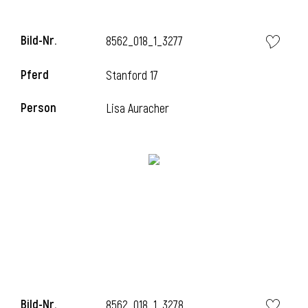
l
Bild-Nr.
8562_018_1_3277
l
Pferd
Stanford 17
Person
Lisa Auracher
Bild-Nr.
8562_018_1_3278