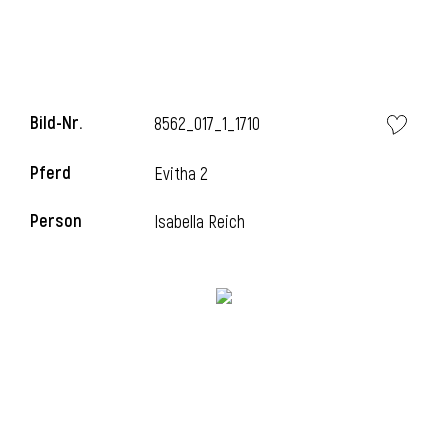
i
Bild-Nr.
8562_017_1_1710
Pferd
Evitha 2
I
Person
Isabella Reich