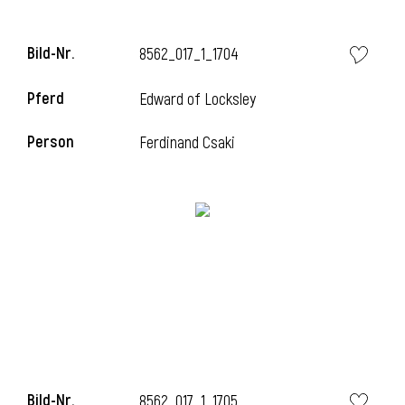
l
Bild-Nr.
8562_017_1_1704
l
Pferd
Edward of Locksley
Person
Ferdinand Csaki
Bild-Nr.
8562_017_1_1705