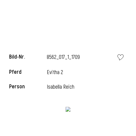
l
Bild-Nr.
8562_017_1_1709
Pferd
Evitha 2
Person
Isabella Reich
l
l