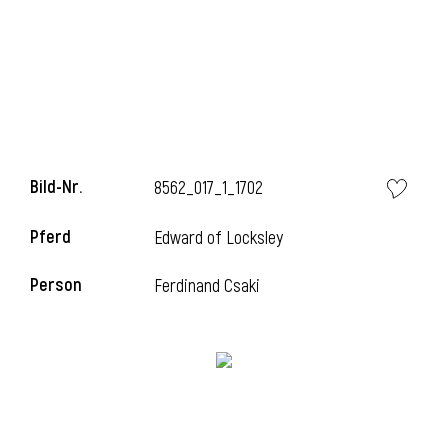
i
Bild-Nr.
8562_017_1_1702
i
Pferd
Edward of Locksley
l
Person
Ferdinand Csaki