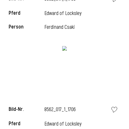
Pferd
Edward of Locksley
i
Person
Ferdinand Csaki
i
Bild-Nr.
8562_017_1_1706
Pferd
Edward of Locksley