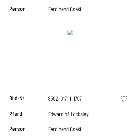
Person
Ferdinand Csaki
i
i
l
Bild-Nr.
8562_017_1_1707
Pferd
Edward of Locksley
Person
Ferdinand Csaki
i