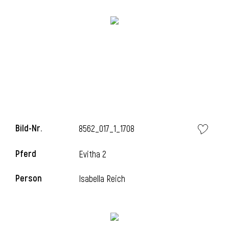
l
Bild-Nr.
8562_017_1_1708
Pferd
Evitha 2
Person
Isabella Reich