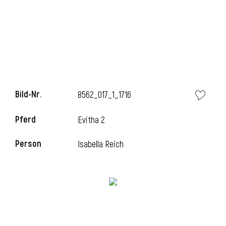
Bild-Nr.
8562_017_1_1716
Pferd
Evitha 2
l
Person
Isabella Reich
i