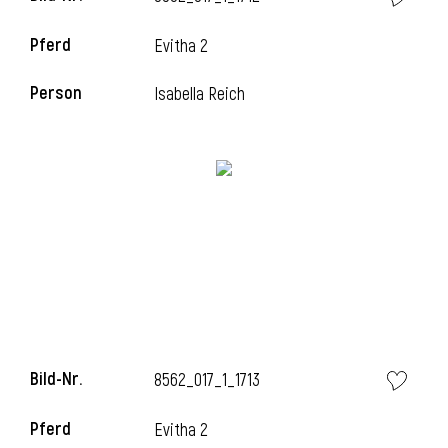
Pferd
Evitha 2
Person
Isabella Reich
i
Bild-Nr.
8562_017_1_1713
i
Pferd
Evitha 2