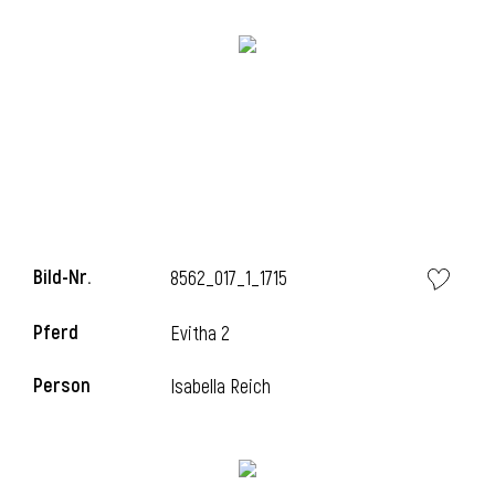
i
Bild-Nr.
8562_017_1_1715
Pferd
Evitha 2
Person
Isabella Reich
i