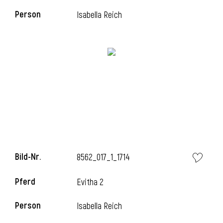
Person
Isabella Reich
l
Bild-Nr.
8562_017_1_1714
Pferd
Evitha 2
Person
Isabella Reich