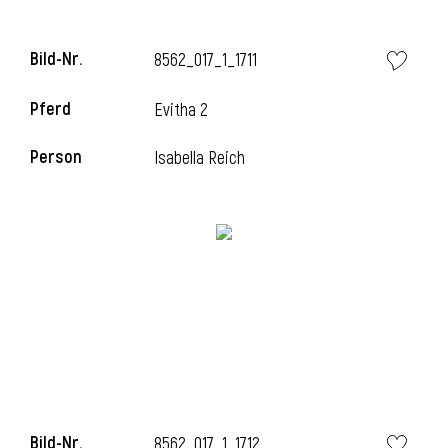
Bild-Nr.
8562_017_1_1711
i
Pferd
Evitha 2
Person
Isabella Reich
Bild-Nr.
8562_017_1_1712