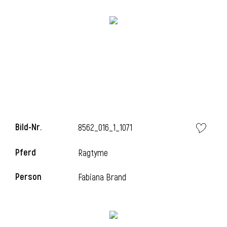
l
Bild-Nr.
8562_016_1_1071
Pferd
Ragtyme
Person
Fabiana Brand