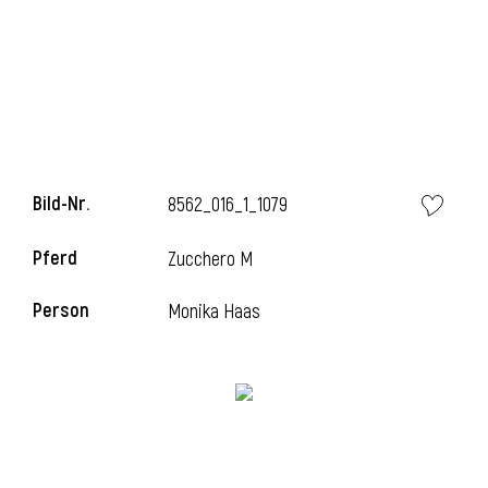
Bild-Nr.
8562_016_1_1079
Pferd
Zucchero M
l
Person
Monika Haas
i