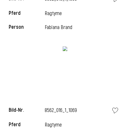
Pferd
Ragtyme
i
Person
Fabiana Brand
i
Bild-Nr.
8562_016_1_1069
Pferd
Ragtyme