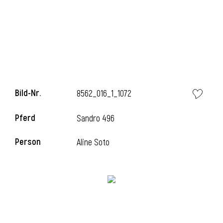
l
Bild-Nr.
8562_016_1_1072
Pferd
Sandro 496
Person
Aline Soto
l
l