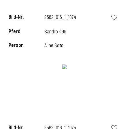
Bild-Nr.
8562_016_1_1074
i
Pferd
Sandro 496
Person
Aline Soto
Bild-Nr.
8562_016_1_1075