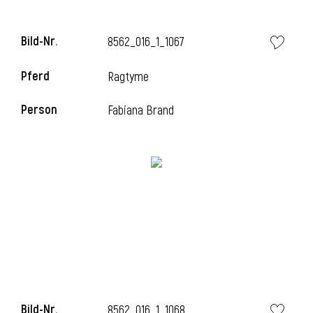
l
Bild-Nr.
8562_016_1_1067
l
Pferd
Ragtyme
Person
Fabiana Brand
Bild-Nr.
8562_016_1_1068