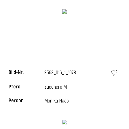
i
Bild-Nr.
8562_016_1_1078
Pferd
Zucchero M
Person
Monika Haas
i