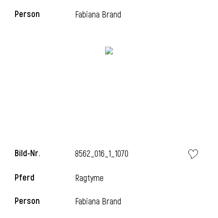
Person
Fabiana Brand
i
i
l
Bild-Nr.
8562_016_1_1070
Pferd
Ragtyme
Person
Fabiana Brand
i