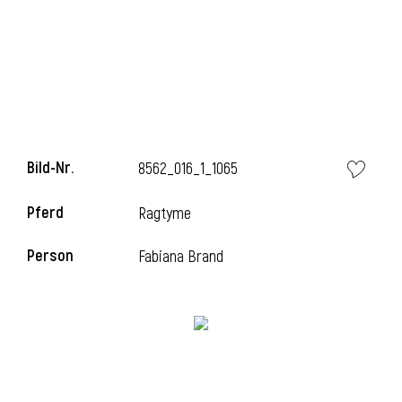
i
Bild-Nr.
8562_016_1_1065
i
Pferd
Ragtyme
l
Person
Fabiana Brand