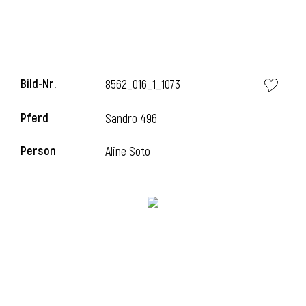
i
Bild-Nr.
8562_016_1_1073
Pferd
Sandro 496
I
Person
Aline Soto