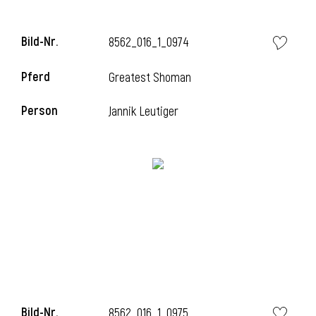
Bild-Nr.
8562_016_1_0974
i
Pferd
Greatest Shoman
Person
Jannik Leutiger
Bild-Nr.
8562_016_1_0975