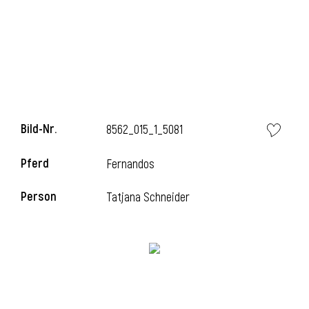
l
Bild-Nr.
8562_015_1_5081
Pferd
Fernandos
Person
Tatjana Schneider
l
l