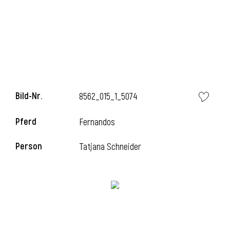
i
Bild-Nr.
8562_015_1_5074
i
Pferd
Fernandos
l
Person
Tatjana Schneider