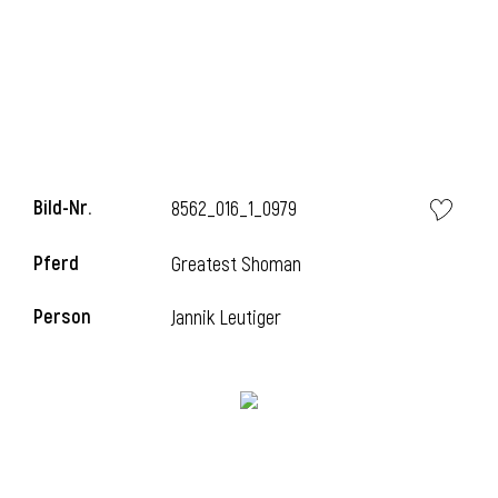
Bild-Nr.
8562_016_1_0979
Pferd
Greatest Shoman
l
Person
Jannik Leutiger
i