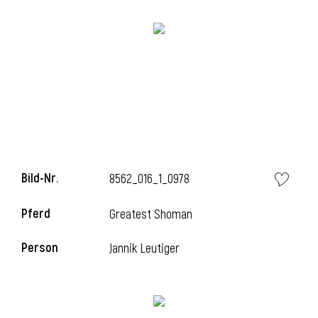
i
Bild-Nr.
8562_016_1_0978
Pferd
Greatest Shoman
Person
Jannik Leutiger
i