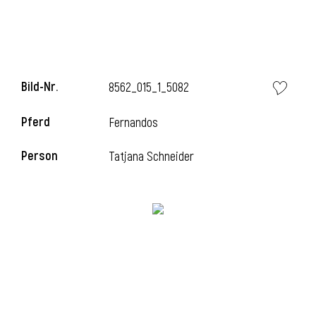
i
Bild-Nr.
8562_015_1_5082
Pferd
Fernandos
I
Person
Tatjana Schneider