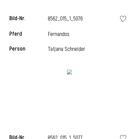
l
Bild-Nr.
8562_015_1_5076
l
Pferd
Fernandos
Person
Tatjana Schneider
Bild-Nr.
8562_015_1_5077