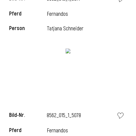
Pferd
Fernandos
i
Person
Tatjana Schneider
i
Bild-Nr.
8562_015_1_5078
Pferd
Fernandos