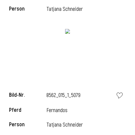
Person
Tatjana Schneider
i
i
l
Bild-Nr.
8562_015_1_5079
Pferd
Fernandos
Person
Tatjana Schneider
i