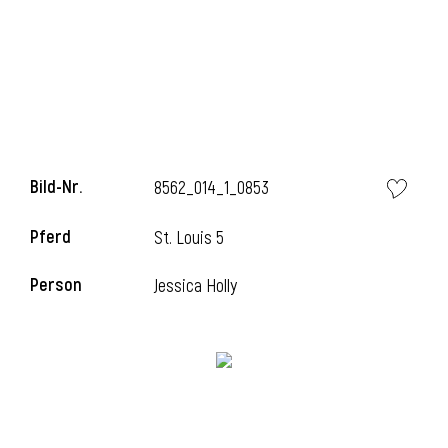
Bild-Nr.
8562_014_1_0853
Pferd
St. Louis 5
l
Person
Jessica Holly
i