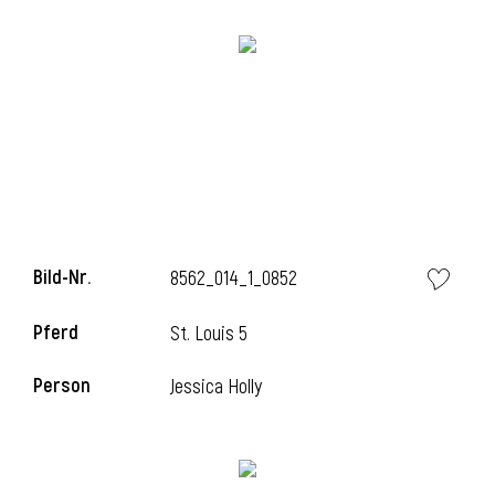
i
Bild-Nr.
8562_014_1_0852
Pferd
St. Louis 5
Person
Jessica Holly
i