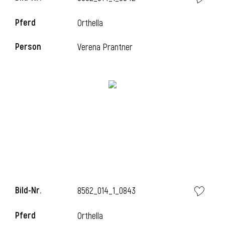
Pferd
Orthella
i
Person
Verena Prantner
i
Bild-Nr.
8562_014_1_0843
Pferd
Orthella