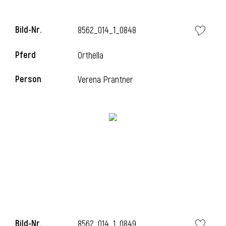
Bild-Nr.
8562_014_1_0848
i
Pferd
Orthella
Person
Verena Prantner
Bild-Nr.
8562_014_1_0849