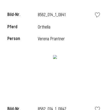
l
Bild-Nr.
8562_014_1_0841
l
Pferd
Orthella
Person
Verena Prantner
Bild-Nr.
8562_014_1_0842