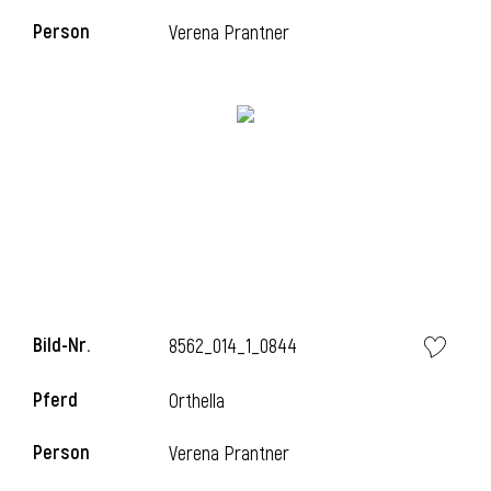
Person
Verena Prantner
i
i
l
Bild-Nr.
8562_014_1_0844
Pferd
Orthella
Person
Verena Prantner
i