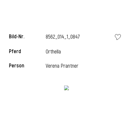
i
Bild-Nr.
8562_014_1_0847
Pferd
Orthella
I
Person
Verena Prantner