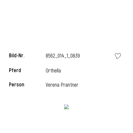
i
Bild-Nr.
8562_014_1_0839
i
Pferd
Orthella
l
Person
Verena Prantner