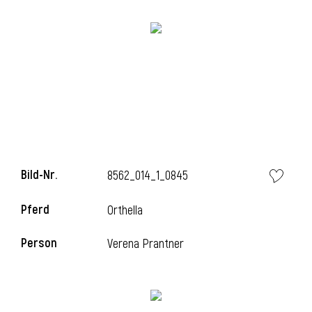
l
Bild-Nr.
8562_014_1_0845
Pferd
Orthella
Person
Verena Prantner