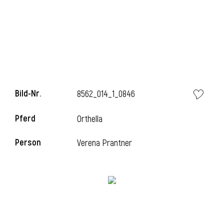
l
Bild-Nr.
8562_014_1_0846
Pferd
Orthella
Person
Verena Prantner
l
l