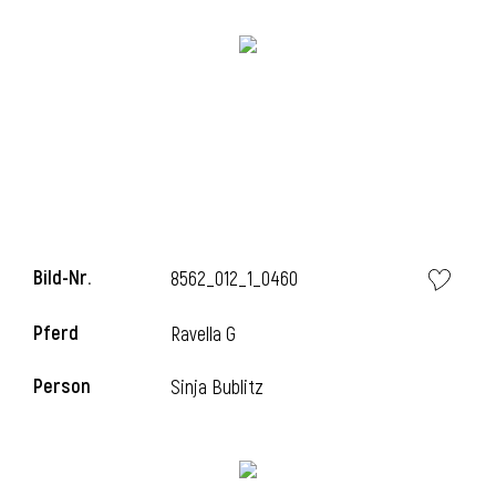
i
Bild-Nr.
8562_012_1_0460
Pferd
Ravella G
Person
Sinja Bublitz
i