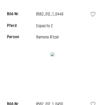
l
Bild-Nr.
8562_012_1_0449
l
Pferd
Espacito 2
Person
Ramona Ritzel
Bild-Nr.
8562_012_1_0450