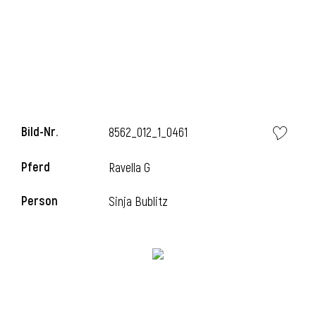
Bild-Nr.
8562_012_1_0461
Pferd
Ravella G
l
Person
Sinja Bublitz
i