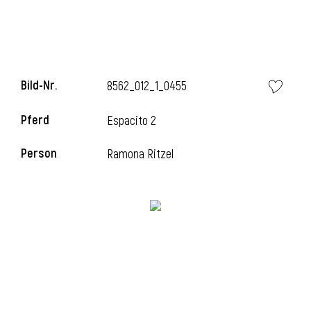
i
Bild-Nr.
8562_012_1_0455
Pferd
Espacito 2
I
Person
Ramona Ritzel