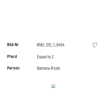
l
Bild-Nr.
8562_012_1_0454
Pferd
Espacito 2
Person
Ramona Ritzel
l
l