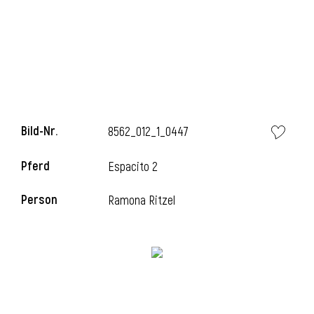
i
Bild-Nr.
8562_012_1_0447
i
Pferd
Espacito 2
l
Person
Ramona Ritzel