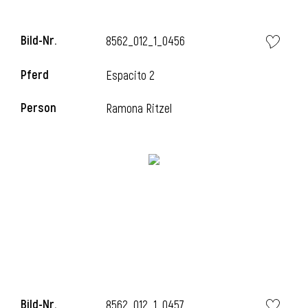
Bild-Nr.
8562_012_1_0456
i
Pferd
Espacito 2
Person
Ramona Ritzel
Bild-Nr.
8562_012_1_0457