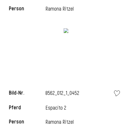
Person
Ramona Ritzel
i
i
l
Bild-Nr.
8562_012_1_0452
Pferd
Espacito 2
Person
Ramona Ritzel
i