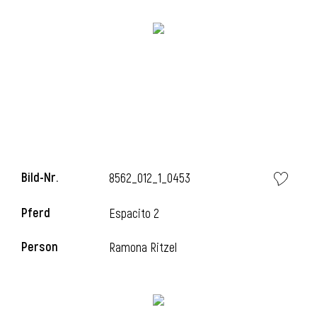
l
Bild-Nr.
8562_012_1_0453
Pferd
Espacito 2
Person
Ramona Ritzel