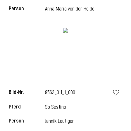
Person
Anna Maria von der Heide
i
i
l
Bild-Nr.
8562_011_1_0001
Pferd
So Sestino
Person
Jannik Leutiger
i