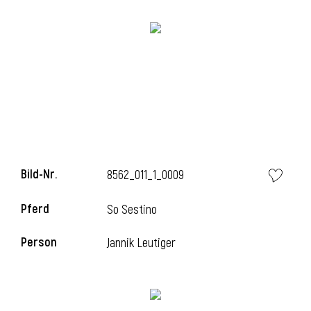
i
Bild-Nr.
8562_011_1_0009
Pferd
So Sestino
Person
Jannik Leutiger
i