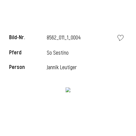
i
Bild-Nr.
8562_011_1_0004
Pferd
So Sestino
I
Person
Jannik Leutiger