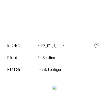
l
Bild-Nr.
8562_011_1_0003
Pferd
So Sestino
Person
Jannik Leutiger
l
l