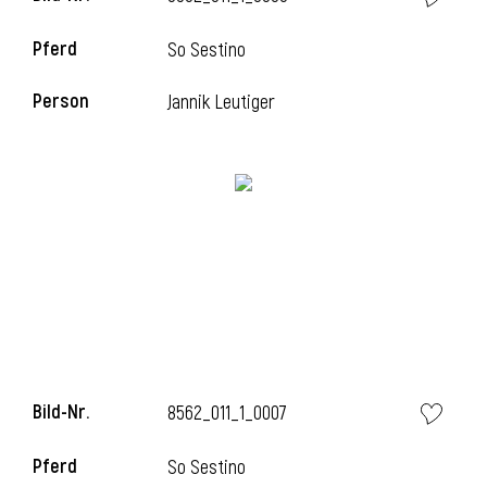
Pferd
So Sestino
Person
Jannik Leutiger
i
Bild-Nr.
8562_011_1_0007
i
Pferd
So Sestino