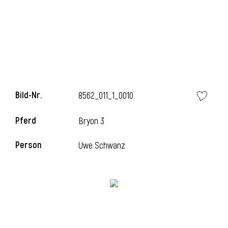
Bild-Nr.
8562_011_1_0010
Pferd
Bryon 3
l
Person
Uwe Schwanz
i