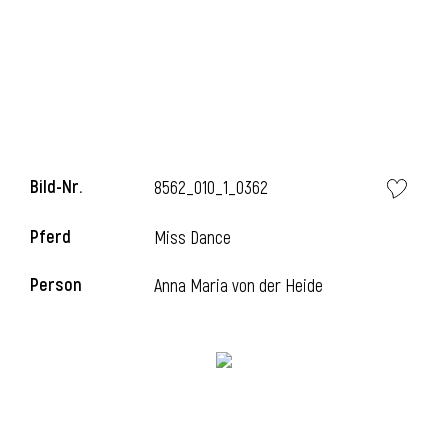
i
Bild-Nr.
8562_010_1_0362
i
Pferd
Miss Dance
l
Person
Anna Maria von der Heide