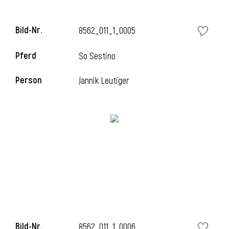
Bild-Nr.
8562_011_1_0005
i
Pferd
So Sestino
Person
Jannik Leutiger
Bild-Nr.
8562_011_1_0006