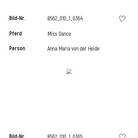
l
Bild-Nr.
8562_010_1_0364
l
Pferd
Miss Dance
Person
Anna Maria von der Heide
Bild-Nr.
8562_010_1_0365