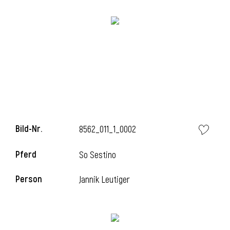
l
Bild-Nr.
8562_011_1_0002
Pferd
So Sestino
Person
Jannik Leutiger