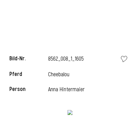
i
Bild-Nr.
8562_008_1_1605
i
Pferd
Cheebalou
l
Person
Anna Hintermaier