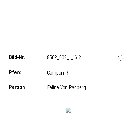
l
Bild-Nr.
8562_008_1_1612
Pferd
Campari R
Person
Feline Von Padberg
l
l