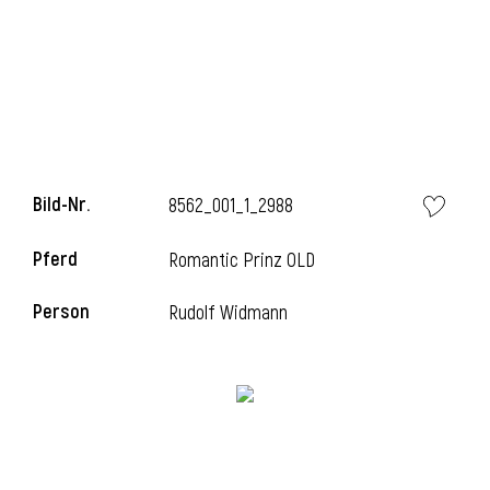
l
Bild-Nr.
8562_001_1_2988
Pferd
Romantic Prinz OLD
Person
Rudolf Widmann
l
l