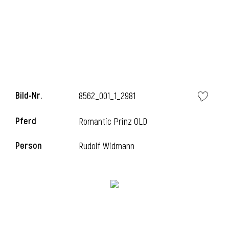
i
Bild-Nr.
8562_001_1_2981
i
Pferd
Romantic Prinz OLD
l
Person
Rudolf Widmann