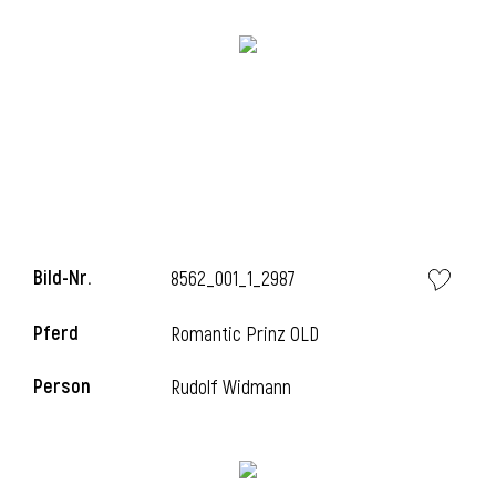
l
Bild-Nr.
8562_001_1_2987
Pferd
Romantic Prinz OLD
Person
Rudolf Widmann