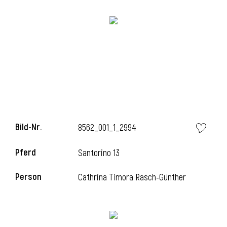
i
Bild-Nr.
8562_001_1_2994
Pferd
Santorino 13
Person
Cathrina Timora Rasch-Günther
i