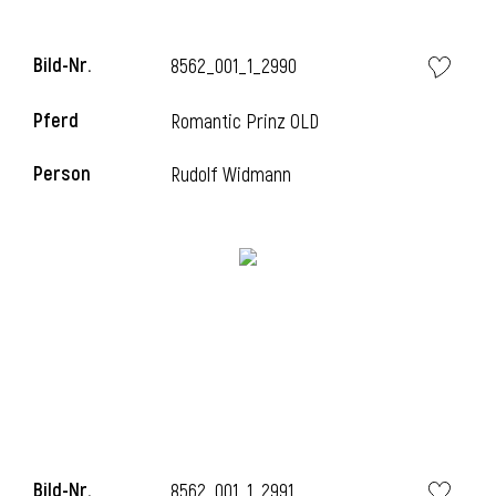
Bild-Nr.
8562_001_1_2990
i
Pferd
Romantic Prinz OLD
Person
Rudolf Widmann
Bild-Nr.
8562_001_1_2991