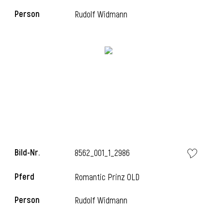
Person
Rudolf Widmann
i
i
l
Bild-Nr.
8562_001_1_2986
Pferd
Romantic Prinz OLD
Person
Rudolf Widmann
i