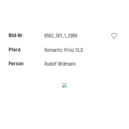
i
Bild-Nr.
8562_001_1_2989
Pferd
Romantic Prinz OLD
I
Person
Rudolf Widmann