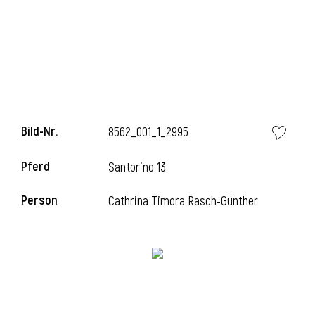
Bild-Nr.
8562_001_1_2995
Pferd
Santorino 13
l
Person
Cathrina Timora Rasch-Günther
i