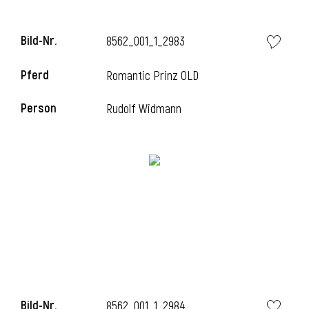
l
Bild-Nr.
8562_001_1_2983
l
Pferd
Romantic Prinz OLD
Person
Rudolf Widmann
Bild-Nr.
8562_001_1_2984