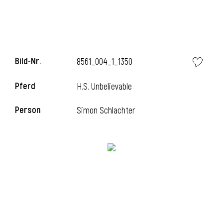
i
Bild-Nr.
8561_004_1_1350
Pferd
H.S. Unbelievable
I
Person
Simon Schlachter