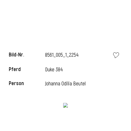
Bild-Nr.
8561_005_1_2254
Pferd
Duke 384
l
Person
Johanna Odilia Beutel
i