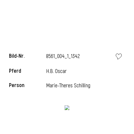
i
Bild-Nr.
8561_004_1_1342
i
Pferd
H.B. Oscar
l
Person
Marie-Theres Schilling