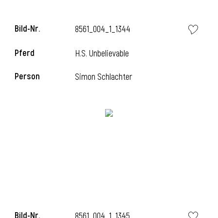
l
Bild-Nr.
8561_004_1_1344
l
Pferd
H.S. Unbelievable
Person
Simon Schlachter
Bild-Nr.
8561_004_1_1345