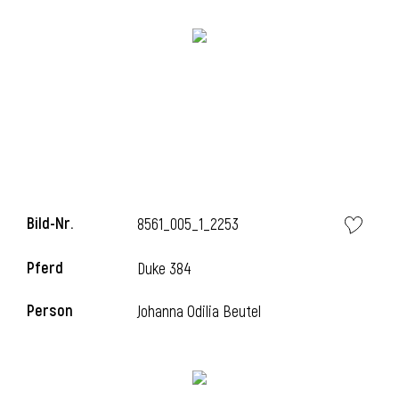
i
Bild-Nr.
8561_005_1_2253
Pferd
Duke 384
Person
Johanna Odilia Beutel
i