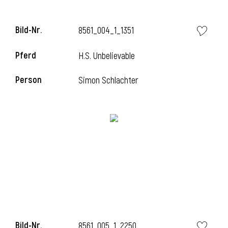
Bild-Nr.
8561_004_1_1351
i
Pferd
H.S. Unbelievable
Person
Simon Schlachter
Bild-Nr.
8561_005_1_2250