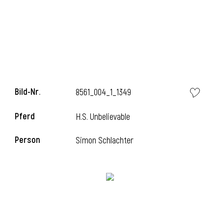
l
Bild-Nr.
8561_004_1_1349
Pferd
H.S. Unbelievable
Person
Simon Schlachter
l
l