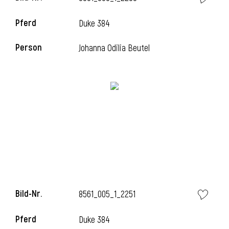
Pferd
Duke 384
Person
Johanna Odilia Beutel
i
Bild-Nr.
8561_005_1_2251
i
Pferd
Duke 384