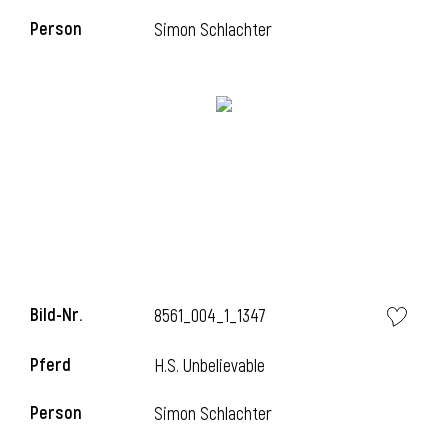
Person
Simon Schlachter
i
i
l
Bild-Nr.
8561_004_1_1347
Pferd
H.S. Unbelievable
Person
Simon Schlachter
i