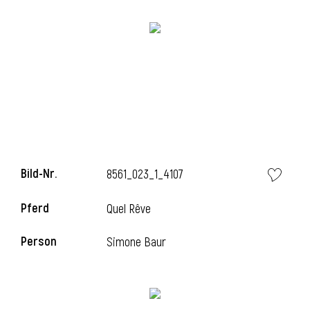
i
Bild-Nr.
8561_023_1_4107
Pferd
Quel Rêve
Person
Simone Baur
i