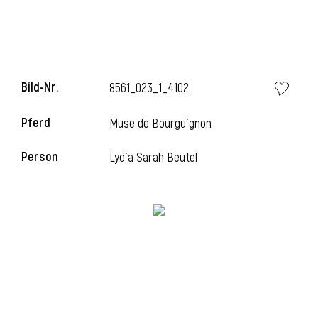
i
Bild-Nr.
8561_023_1_4102
Pferd
Muse de Bourguignon
I
Person
Lydia Sarah Beutel