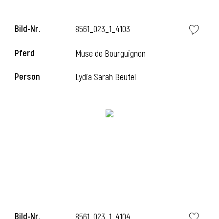
Bild-Nr.
8561_023_1_4103
i
Pferd
Muse de Bourguignon
Person
Lydia Sarah Beutel
Bild-Nr.
8561_023_1_4104