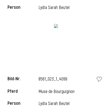
Person
Lydia Sarah Beutel
i
i
l
Bild-Nr.
8561_023_1_4099
Pferd
Muse de Bourguignon
Person
Lydia Sarah Beutel
i