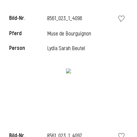
l
Bild-Nr.
8561_023_1_4096
l
Pferd
Muse de Bourguignon
Person
Lydia Sarah Beutel
Bild-Nr.
8561_023_1_4097