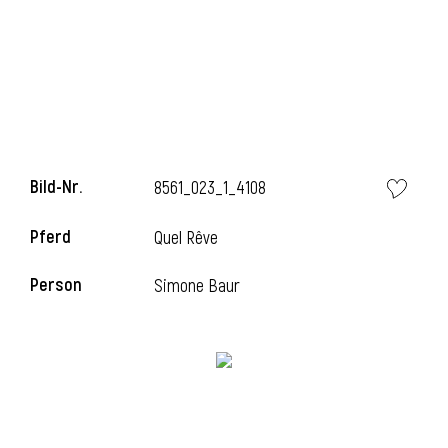
Bild-Nr.
8561_023_1_4108
Pferd
Quel Rêve
l
Person
Simone Baur
i