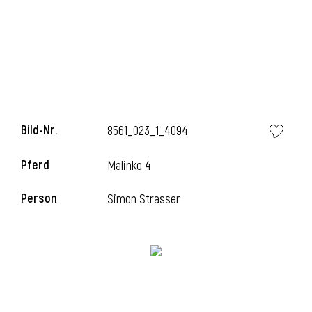
i
Bild-Nr.
8561_023_1_4094
i
Pferd
Malinko 4
l
Person
Simon Strasser