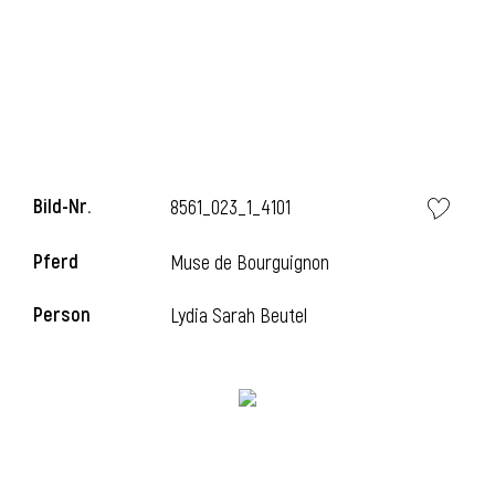
l
Bild-Nr.
8561_023_1_4101
Pferd
Muse de Bourguignon
Person
Lydia Sarah Beutel
l
l