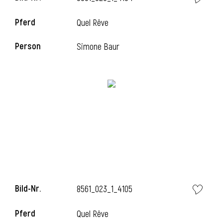
Pferd
Quel Rêve
Person
Simone Baur
i
Bild-Nr.
8561_023_1_4105
i
Pferd
Quel Rêve