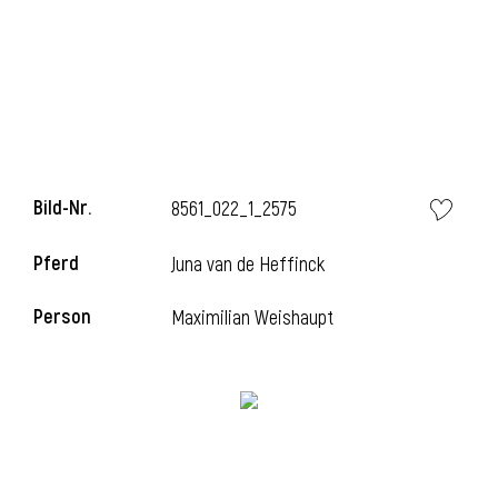
l
Bild-Nr.
8561_022_1_2575
Pferd
Juna van de Heffinck
Person
Maximilian Weishaupt
l
l