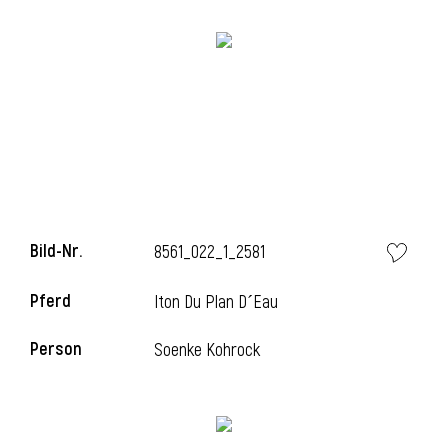
i
Bild-Nr.
8561_022_1_2581
Pferd
Iton Du Plan D´Eau
Person
Soenke Kohrock
i