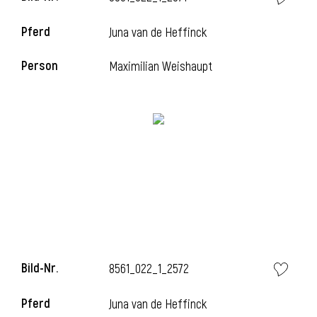
Pferd
Juna van de Heffinck
i
Person
Maximilian Weishaupt
i
Bild-Nr.
8561_022_1_2572
Pferd
Juna van de Heffinck