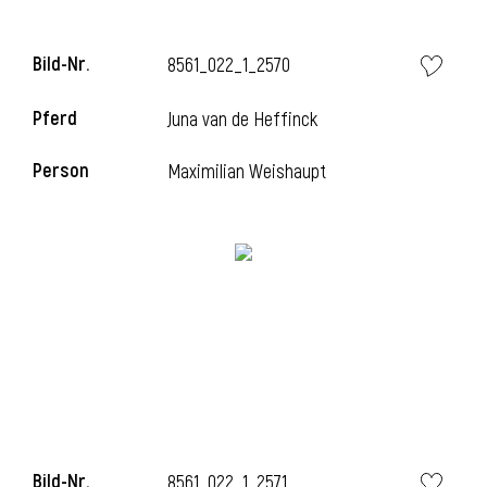
l
Bild-Nr.
8561_022_1_2570
l
Pferd
Juna van de Heffinck
Person
Maximilian Weishaupt
Bild-Nr.
8561_022_1_2571