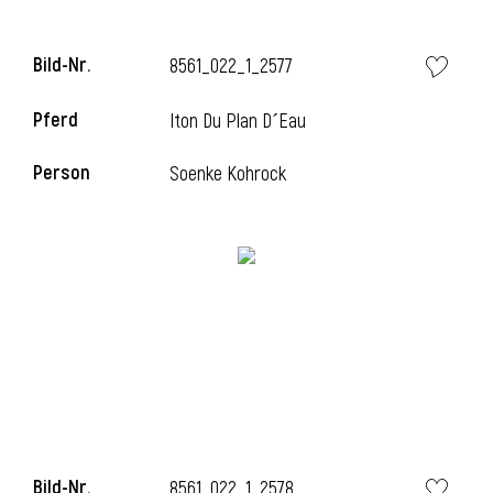
Bild-Nr.
8561_022_1_2577
i
Pferd
Iton Du Plan D´Eau
Person
Soenke Kohrock
Bild-Nr.
8561_022_1_2578