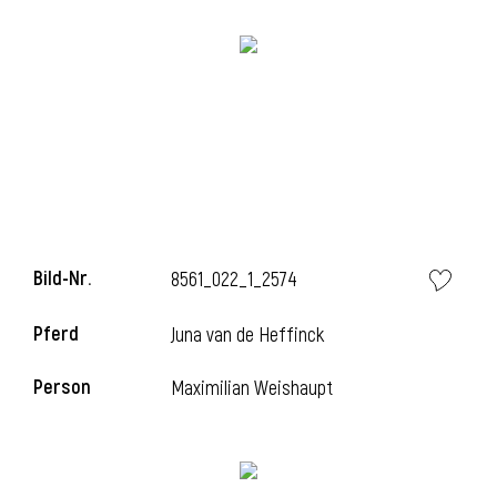
l
Bild-Nr.
8561_022_1_2574
Pferd
Juna van de Heffinck
Person
Maximilian Weishaupt