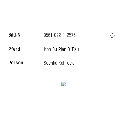
i
Bild-Nr.
8561_022_1_2576
Pferd
Iton Du Plan D´Eau
I
Person
Soenke Kohrock