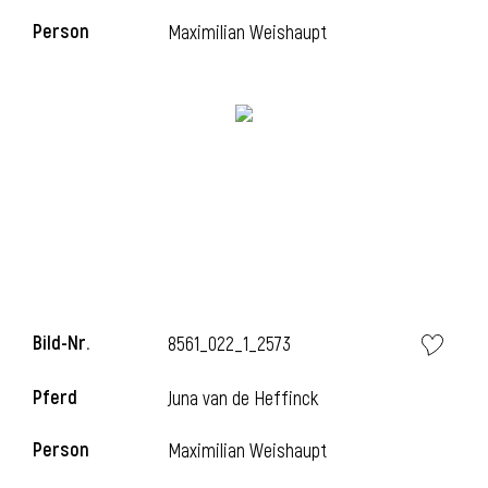
Person
Maximilian Weishaupt
i
i
l
Bild-Nr.
8561_022_1_2573
Pferd
Juna van de Heffinck
Person
Maximilian Weishaupt
i