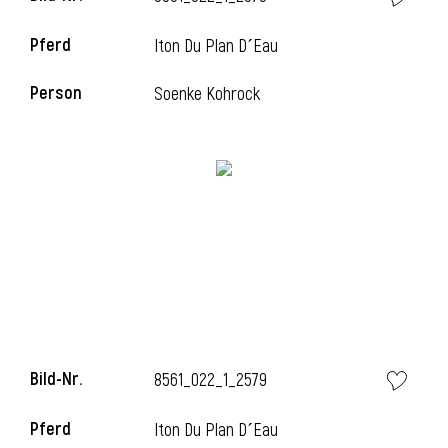
Pferd
Iton Du Plan D´Eau
Person
Soenke Kohrock
i
Bild-Nr.
8561_022_1_2579
i
Pferd
Iton Du Plan D´Eau