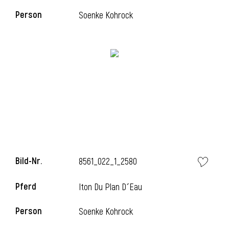
Person
Soenke Kohrock
l
Bild-Nr.
8561_022_1_2580
Pferd
Iton Du Plan D´Eau
Person
Soenke Kohrock