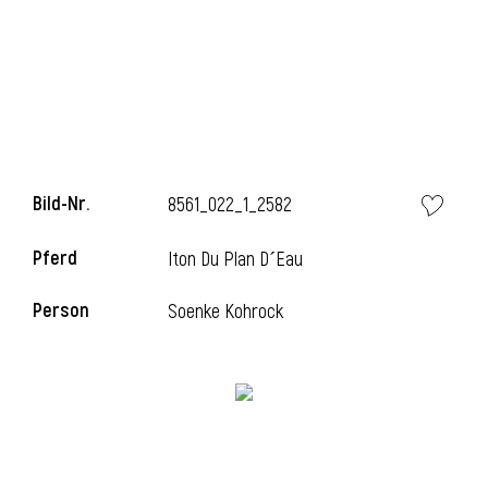
Bild-Nr.
8561_022_1_2582
Pferd
Iton Du Plan D´Eau
l
Person
Soenke Kohrock
i