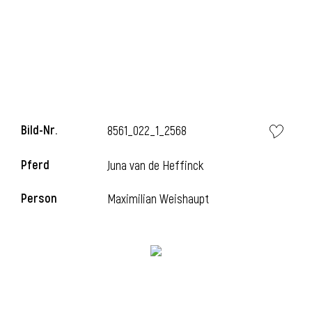
i
Bild-Nr.
8561_022_1_2568
i
Pferd
Juna van de Heffinck
l
Person
Maximilian Weishaupt