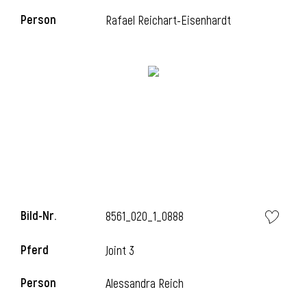
Person
Rafael Reichart-Eisenhardt
i
i
l
Bild-Nr.
8561_020_1_0888
Pferd
Joint 3
Person
Alessandra Reich
i