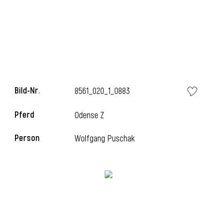
i
Bild-Nr.
8561_020_1_0883
i
Pferd
Odense Z
l
Person
Wolfgang Puschak