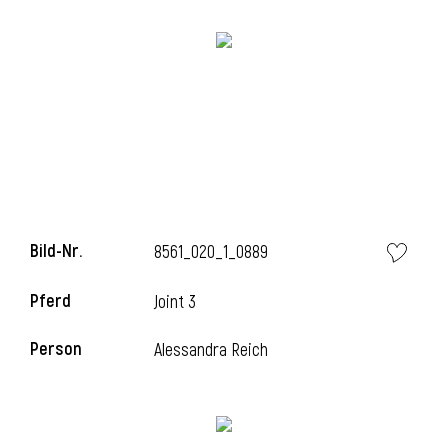
l
Bild-Nr.
8561_020_1_0889
Pferd
Joint 3
Person
Alessandra Reich