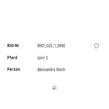
l
Bild-Nr.
8561_020_1_0890
Pferd
Joint 3
Person
Alessandra Reich
l
l