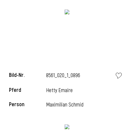
i
Bild-Nr.
8561_020_1_0896
Pferd
Hetty Emaire
Person
Maximilian Schmid
i