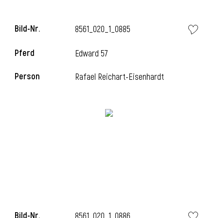
l
Bild-Nr.
8561_020_1_0885
l
Pferd
Edward 57
Person
Rafael Reichart-Eisenhardt
Bild-Nr.
8561_020_1_0886