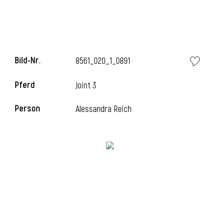
i
Bild-Nr.
8561_020_1_0891
Pferd
Joint 3
I
Person
Alessandra Reich