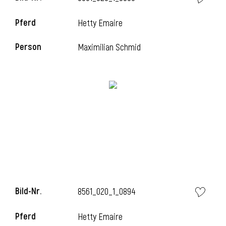
Pferd
Hetty Emaire
Person
Maximilian Schmid
i
Bild-Nr.
8561_020_1_0894
i
Pferd
Hetty Emaire