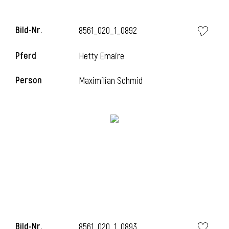
Bild-Nr.
8561_020_1_0892
i
Pferd
Hetty Emaire
Person
Maximilian Schmid
Bild-Nr.
8561_020_1_0893