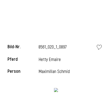
Bild-Nr.
8561_020_1_0897
Pferd
Hetty Emaire
l
Person
Maximilian Schmid
i