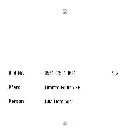
i
Bild-Nr.
8561_015_1_1621
Pferd
Limited Edition F.E.
Person
Julia Lichtinger
i