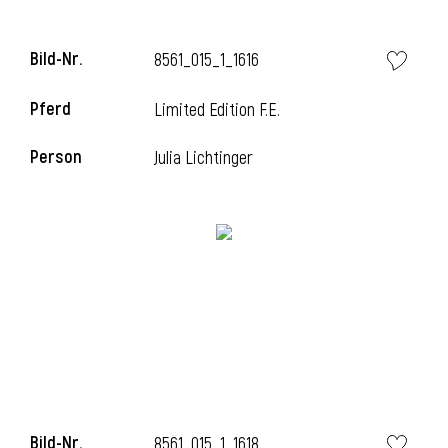
Bild-Nr.
8561_015_1_1616
i
Pferd
Limited Edition F.E.
Person
Julia Lichtinger
Bild-Nr.
8561_015_1_1618