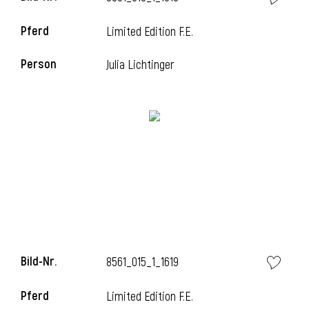
Pferd
Limited Edition F.E.
Person
Julia Lichtinger
i
Bild-Nr.
8561_015_1_1619
i
Pferd
Limited Edition F.E.