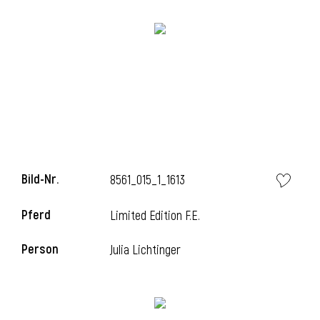
l
Bild-Nr.
8561_015_1_1613
Pferd
Limited Edition F.E.
Person
Julia Lichtinger