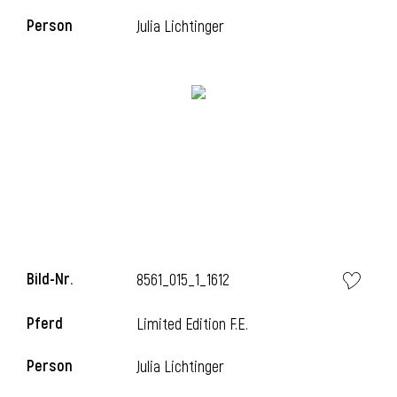
Person
Julia Lichtinger
i
i
l
Bild-Nr.
8561_015_1_1612
Pferd
Limited Edition F.E.
Person
Julia Lichtinger
i