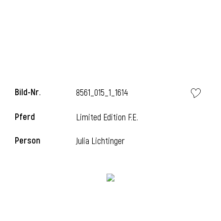
l
Bild-Nr.
8561_015_1_1614
Pferd
Limited Edition F.E.
Person
Julia Lichtinger
l
l