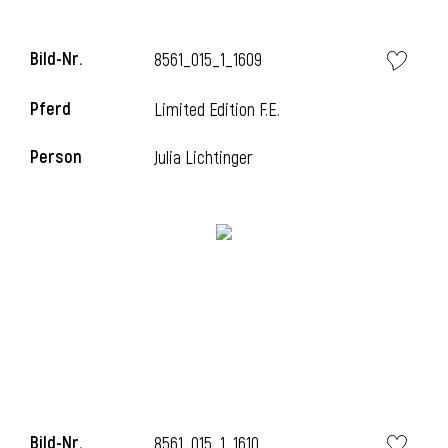
l
Bild-Nr.
8561_015_1_1609
l
Pferd
Limited Edition F.E.
Person
Julia Lichtinger
Bild-Nr.
8561_015_1_1610