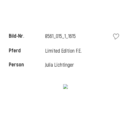
i
Bild-Nr.
8561_015_1_1615
Pferd
Limited Edition F.E.
I
Person
Julia Lichtinger