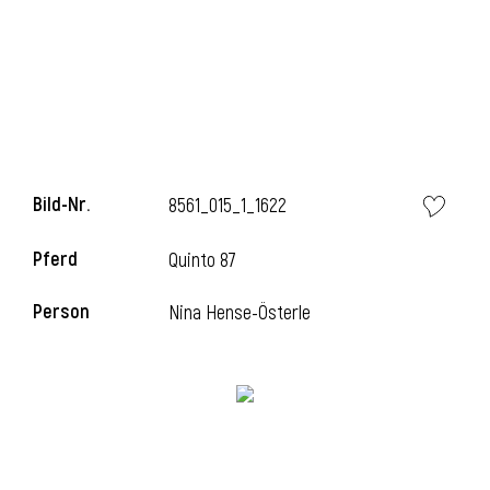
Bild-Nr.
8561_015_1_1622
Pferd
Quinto 87
l
Person
Nina Hense-Österle
i