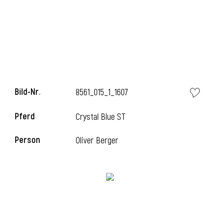
i
Bild-Nr.
8561_015_1_1607
i
Pferd
Crystal Blue ST
l
Person
Oliver Berger