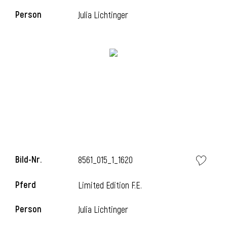
Person
Julia Lichtinger
l
Bild-Nr.
8561_015_1_1620
Pferd
Limited Edition F.E.
Person
Julia Lichtinger