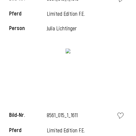
Pferd
Limited Edition F.E.
i
Person
Julia Lichtinger
i
Bild-Nr.
8561_015_1_1611
Pferd
Limited Edition F.E.