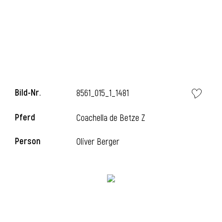
Bild-Nr.
8561_015_1_1481
Pferd
Coachella de Betze Z
l
Person
Oliver Berger
i