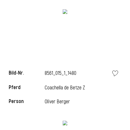
i
Bild-Nr.
8561_015_1_1480
Pferd
Coachella de Betze Z
Person
Oliver Berger
i