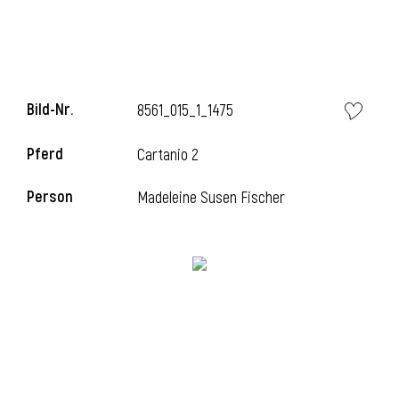
i
Bild-Nr.
8561_015_1_1475
Pferd
Cartanio 2
I
Person
Madeleine Susen Fischer