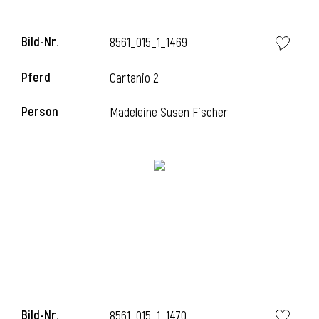
l
Bild-Nr.
8561_015_1_1469
l
Pferd
Cartanio 2
Person
Madeleine Susen Fischer
Bild-Nr.
8561_015_1_1470