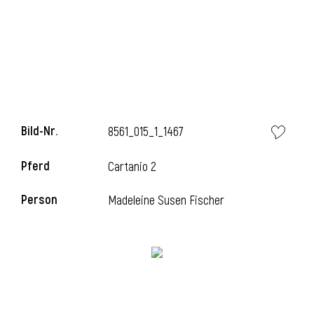
i
Bild-Nr.
8561_015_1_1467
i
Pferd
Cartanio 2
l
Person
Madeleine Susen Fischer