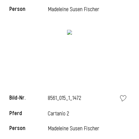
Person
Madeleine Susen Fischer
i
i
l
Bild-Nr.
8561_015_1_1472
Pferd
Cartanio 2
Person
Madeleine Susen Fischer
i