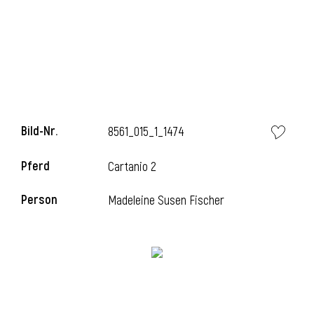
l
Bild-Nr.
8561_015_1_1474
Pferd
Cartanio 2
Person
Madeleine Susen Fischer
l
l