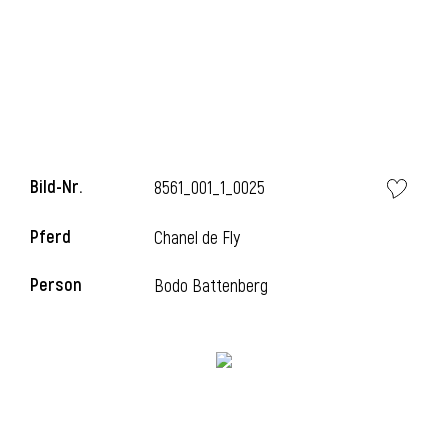
i
Bild-Nr.
8561_001_1_0025
i
Pferd
Chanel de Fly
l
Person
Bodo Battenberg