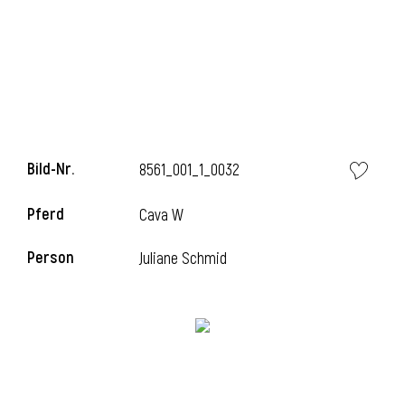
l
Bild-Nr.
8561_001_1_0032
Pferd
Cava W
Person
Juliane Schmid
l
l