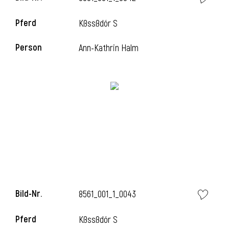
Pferd
Kßssßdór S
Person
Ann-Kathrin Halm
Bild-Nr.
8561_001_1_0043
Pferd
Kßssßdór S