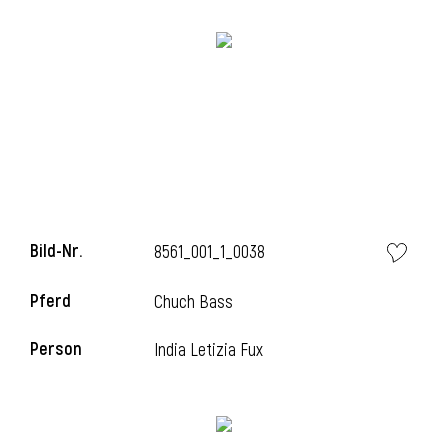
i
Bild-Nr.
8561_001_1_0038
Pferd
Chuch Bass
Person
India Letizia Fux
i