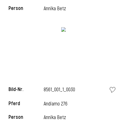
Person
Annika Betz
i
i
l
Bild-Nr.
8561_001_1_0030
Pferd
Andiamo 276
Person
Annika Betz
i