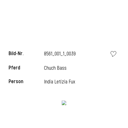
Bild-Nr.
8561_001_1_0039
Pferd
Chuch Bass
l
Person
India Letizia Fux
i