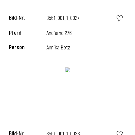
l
Bild-Nr.
8561_001_1_0027
l
Pferd
Andiamo 276
Person
Annika Betz
Bild-Nr.
8561_001_1_0028