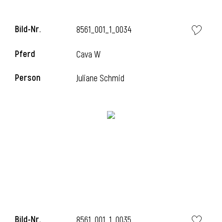
Bild-Nr.
8561_001_1_0034
i
Pferd
Cava W
Person
Juliane Schmid
Bild-Nr.
8561_001_1_0035