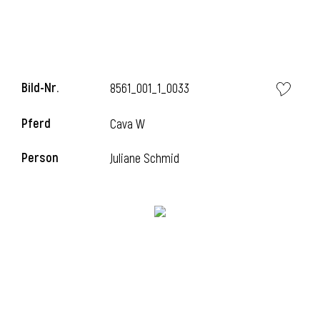
i
Bild-Nr.
8561_001_1_0033
Pferd
Cava W
I
Person
Juliane Schmid