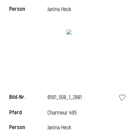
Person
Janina Heck
i
i
l
Bild-Nr.
8561_008_1_2881
Pferd
Charmeur 495
Person
Janina Heck
i