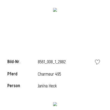
l
Bild-Nr.
8561_008_1_2882
Pferd
Charmeur 495
Person
Janina Heck