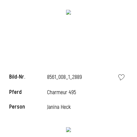
i
Bild-Nr.
8561_008_1_2889
Pferd
Charmeur 495
Person
Janina Heck
i