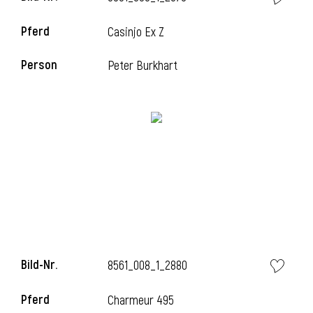
Pferd
Casinjo Ex Z
i
Person
Peter Burkhart
i
Bild-Nr.
8561_008_1_2880
Pferd
Charmeur 495