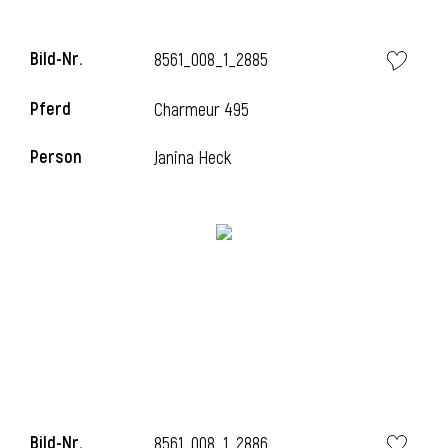
Bild-Nr.
8561_008_1_2885
i
Pferd
Charmeur 495
Person
Janina Heck
Bild-Nr.
8561_008_1_2886