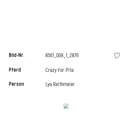
i
Bild-Nr.
8561_008_1_2876
i
Pferd
Crazy For Pita
l
Person
Lya Reithmeier