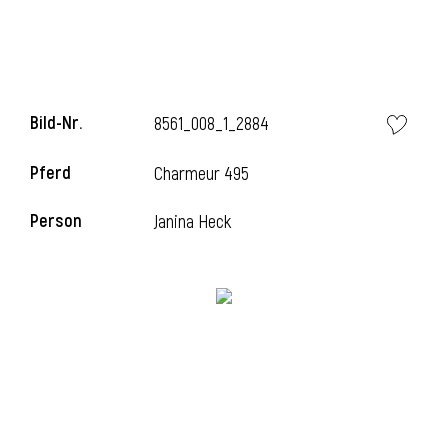
i
Bild-Nr.
8561_008_1_2884
Pferd
Charmeur 495
I
Person
Janina Heck