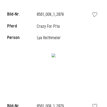
l
Bild-Nr.
8561_008_1_2878
l
Pferd
Crazy For Pita
Person
Lya Reithmeier
Bild-Nr.
8561_008_1_2879