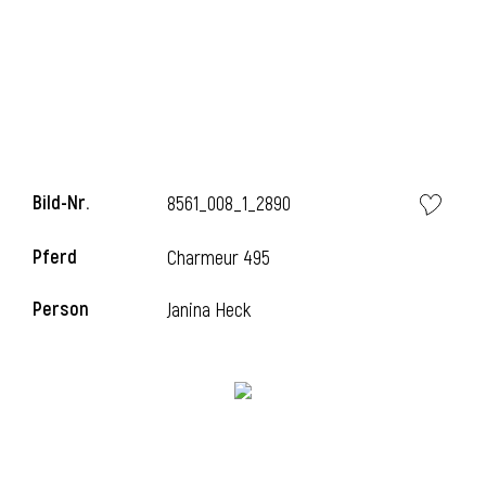
Bild-Nr.
8561_008_1_2890
Pferd
Charmeur 495
l
Person
Janina Heck
i