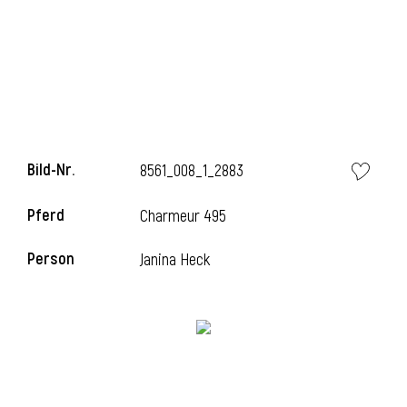
l
Bild-Nr.
8561_008_1_2883
Pferd
Charmeur 495
Person
Janina Heck
l
l