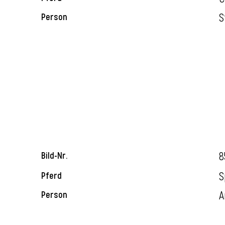
S
Person
8
Bild-Nr.
S
Pferd
A
Person