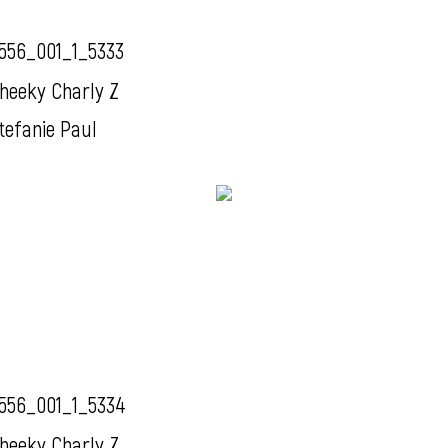
556_001_1_5333
heeky Charly Z
tefanie Paul
556_001_1_5334
heeky Charly Z