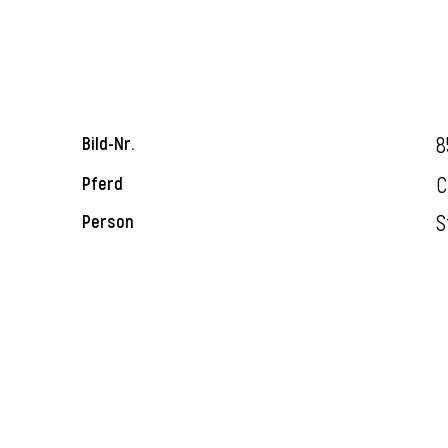
8
Bild-Nr.
C
Pferd
S
Person