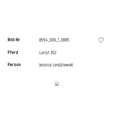
l
Bild-Nr.
8554_009_1_0885
Pferd
Loriot 352
Person
Jessica Lendziewski