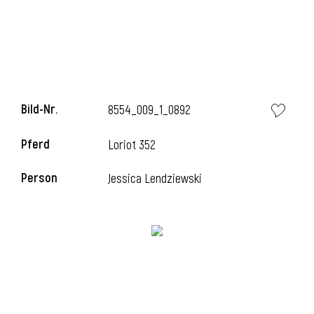
i
Bild-Nr.
8554_009_1_0892
Pferd
Loriot 352
Person
Jessica Lendziewski
i