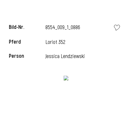
l
Bild-Nr.
8554_009_1_0886
Pferd
Loriot 352
Person
Jessica Lendziewski
l
l