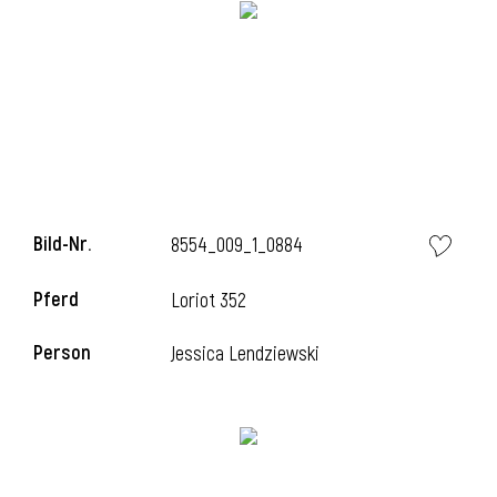
i
i
Bild-Nr.
8554_009_1_0884
l
Pferd
Loriot 352
Person
Jessica Lendziewski
i