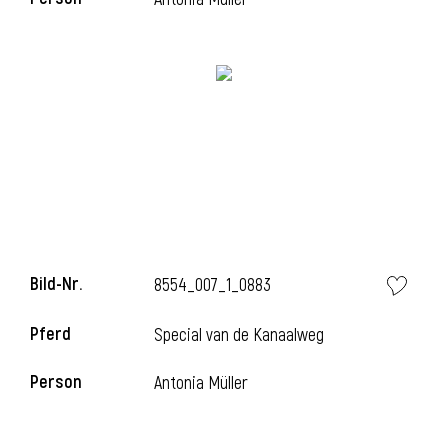
i
Bild-Nr.
8554_007_1_0883
Pferd
Special van de Kanaalweg
i
Person
Antonia Müller