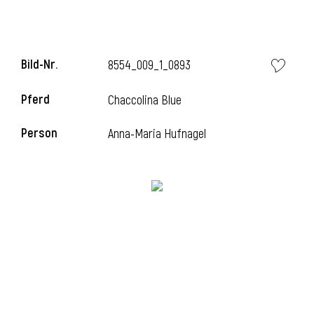
Bild-Nr.
8554_009_1_0893
Pferd
Chaccolina Blue
Person
Anna-Maria Hufnagel
l
i