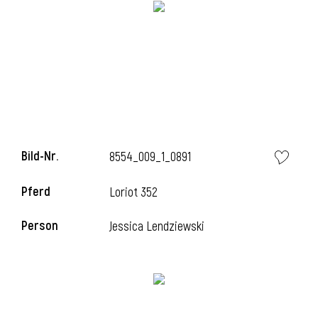
Bild-Nr.
8554_009_1_0891
Pferd
Loriot 352
l
Person
Jessica Lendziewski