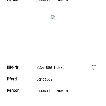
i
Bild-Nr.
8554_009_1_0890
Pferd
Loriot 352
Person
Jessica Lendziewski
i