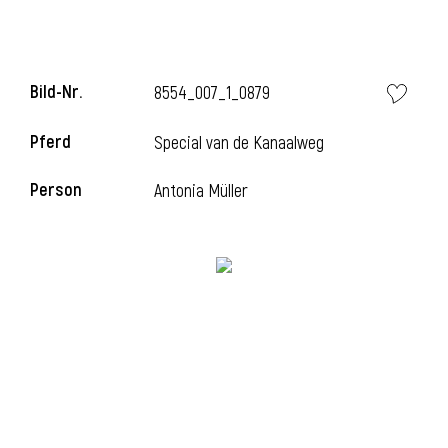
i
Bild-Nr.
8554_007_1_0879
Pferd
Special van de Kanaalweg
Person
Antonia Müller
i
l