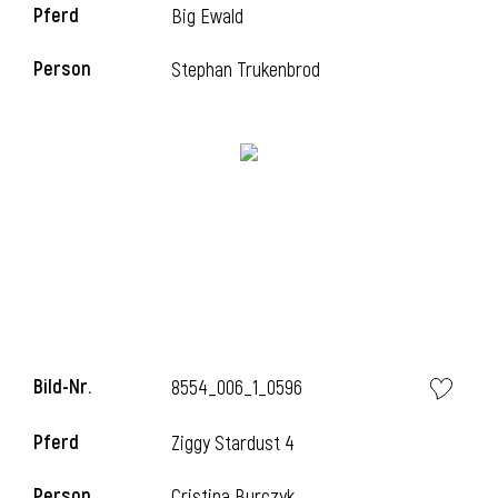
Pferd
Big Ewald
Person
Stephan Trukenbrod
i
Bild-Nr.
8554_006_1_0596
Pferd
Ziggy Stardust 4
Person
Cristina Burczyk