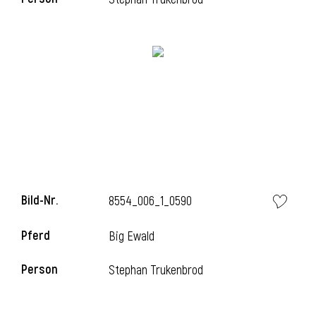
i
Bild-Nr.
8554_006_1_0590
Pferd
Big Ewald
i
Person
Stephan Trukenbrod