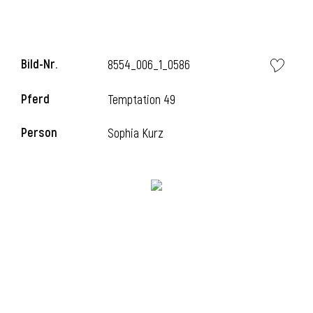
i
Bild-Nr.
8554_006_1_0586
Pferd
Temptation 49
Person
Sophia Kurz
i
l