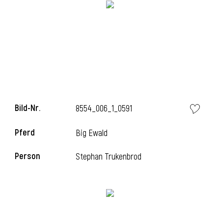
i
i
Bild-Nr.
8554_006_1_0591
l
Pferd
Big Ewald
Person
Stephan Trukenbrod
i