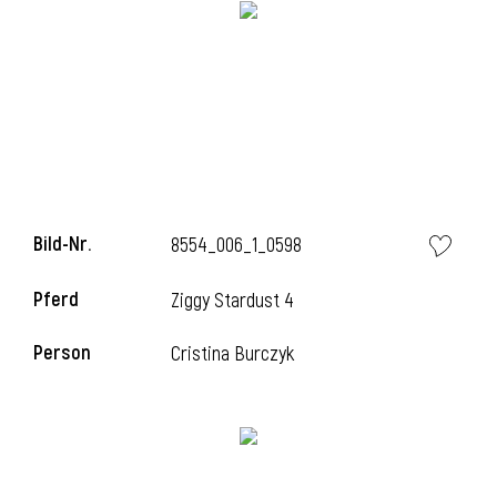
Bild-Nr.
8554_006_1_0598
Pferd
Ziggy Stardust 4
l
Person
Cristina Burczyk