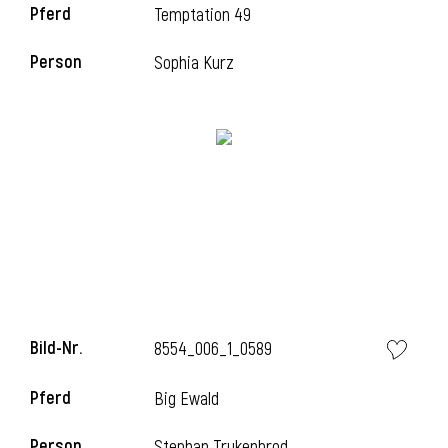
Pferd
Temptation 49
l
Person
Sophia Kurz
l
Bild-Nr.
8554_006_1_0589
Pferd
Big Ewald
Person
Stephan Trukenbrod