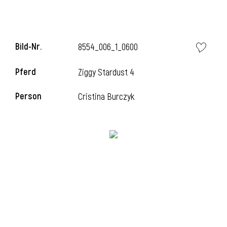
Bild-Nr.
8554_006_1_0600
Pferd
Ziggy Stardust 4
Person
Cristina Burczyk
l
i