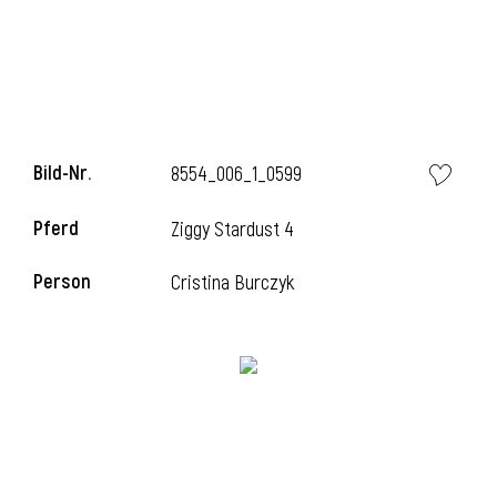
i
Bild-Nr.
8554_006_1_0599
Pferd
Ziggy Stardust 4
Person
Cristina Burczyk
i