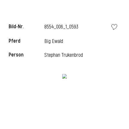
l
Bild-Nr.
8554_006_1_0593
Pferd
Big Ewald
Person
Stephan Trukenbrod
l
l