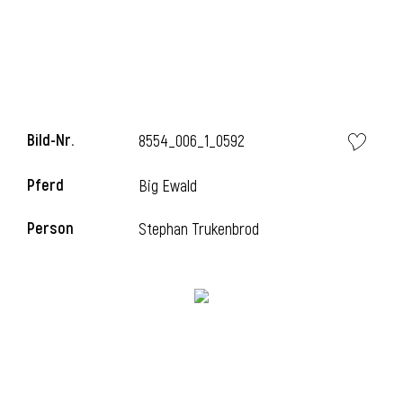
l
Bild-Nr.
8554_006_1_0592
Pferd
Big Ewald
Person
Stephan Trukenbrod