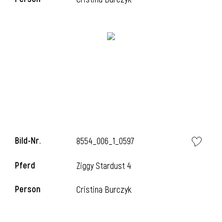
i
Bild-Nr.
8554_006_1_0597
Pferd
Ziggy Stardust 4
Person
Cristina Burczyk
i