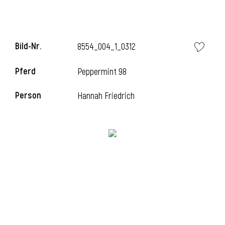
l
Bild-Nr.
8554_004_1_0312
Pferd
Peppermint 98
Person
Hannah Friedrich
l
l