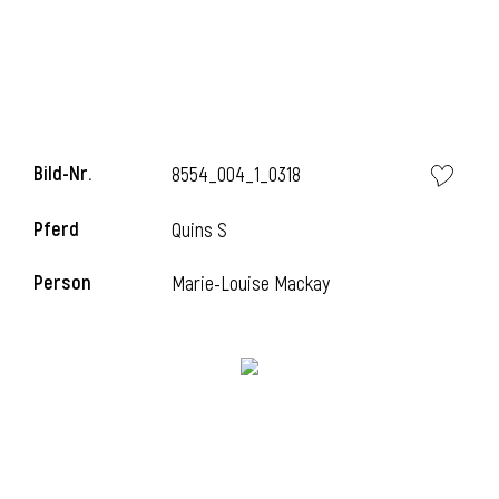
i
Bild-Nr.
8554_004_1_0318
Pferd
Quins S
Person
Marie-Louise Mackay
i