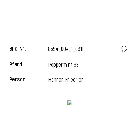
l
Bild-Nr.
8554_004_1_0311
Pferd
Peppermint 98
Person
Hannah Friedrich