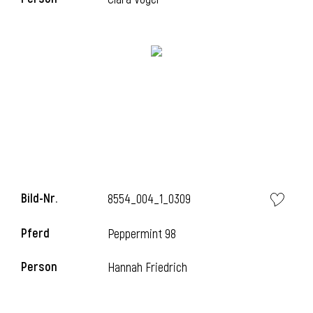
i
Bild-Nr.
8554_004_1_0309
Pferd
Peppermint 98
i
Person
Hannah Friedrich