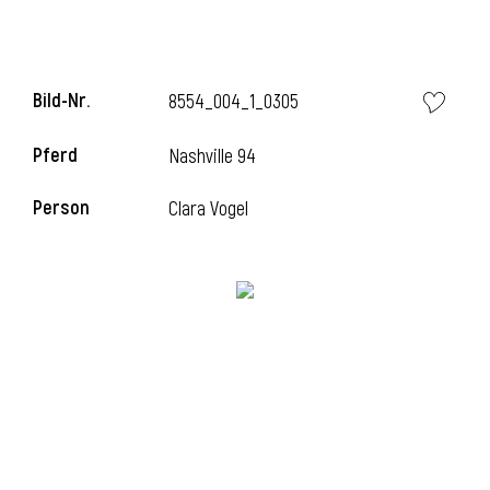
i
Bild-Nr.
8554_004_1_0305
Pferd
Nashville 94
Person
Clara Vogel
i
l