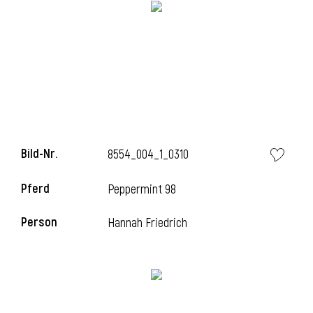
i
i
Bild-Nr.
8554_004_1_0310
l
Pferd
Peppermint 98
Person
Hannah Friedrich
i