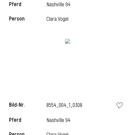
Pferd
Nashville 94
l
Person
Clara Vogel
l
Bild-Nr.
8554_004_1_0308
Pferd
Nashville 94
Person
Clara Vogel