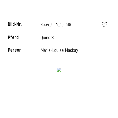
Bild-Nr.
8554_004_1_0319
Pferd
Quins S
Person
Marie-Louise Mackay
l
i