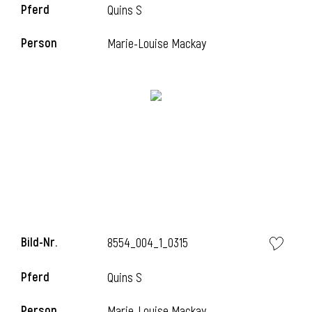
Pferd
Quins S
Person
Marie-Louise Mackay
i
Bild-Nr.
8554_004_1_0315
Pferd
Quins S
Person
Marie-Louise Mackay