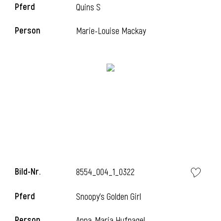
Pferd
Quins S
Person
Marie-Louise Mackay
Bild-Nr.
8554_004_1_0322
Pferd
Snoopy's Golden Girl
Person
Anna-Maria Hufnagel