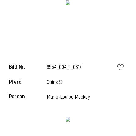
Bild-Nr.
8554_004_1_0317
Pferd
Quins S
l
Person
Marie-Louise Mackay