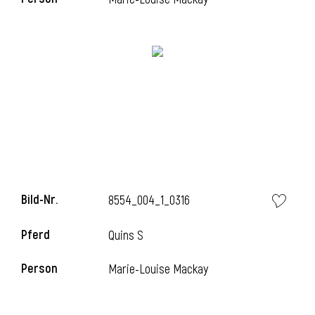
i
Bild-Nr.
8554_004_1_0316
Pferd
Quins S
Person
Marie-Louise Mackay
i