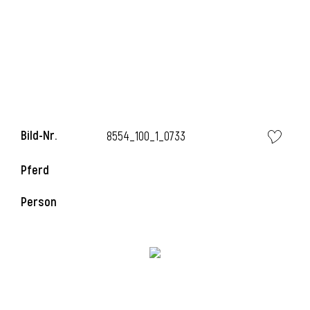
i
i
Bild-Nr.
8554_100_1_0733
Pferd
l
Person
i