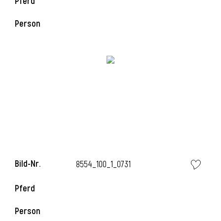
Pferd
l
Person
l
Bild-Nr.
8554_100_1_0731
Pferd
Person