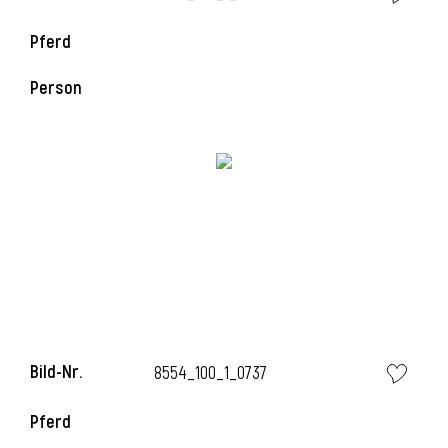
Pferd
i
Person
I
Bild-Nr.
8554_100_1_0737
Pferd