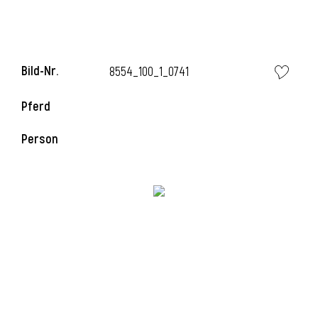
i
Bild-Nr.
8554_100_1_0741
Pferd
Person
i