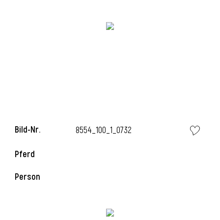
i
Bild-Nr.
8554_100_1_0732
Pferd
i
Person