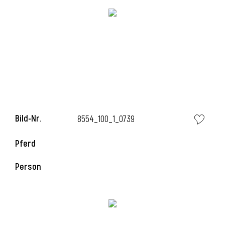
i
Bild-Nr.
8554_100_1_0739
Pferd
Person
i