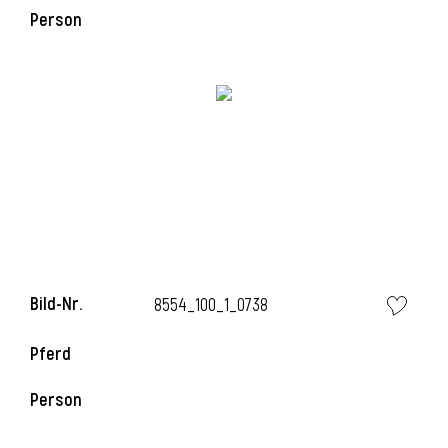
Person
i
Bild-Nr.
8554_100_1_0738
Pferd
Person