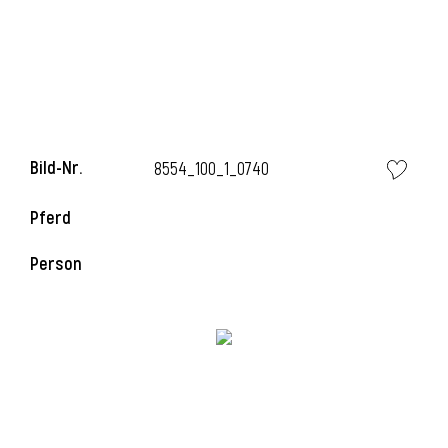
Bild-Nr.
8554_100_1_0740
Pferd
Person
l