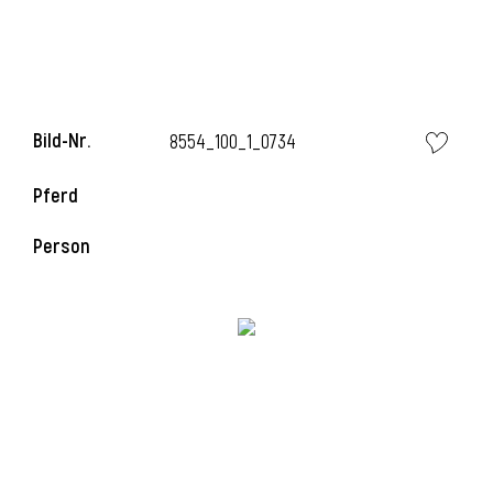
l
Bild-Nr.
8554_100_1_0734
Pferd
Person