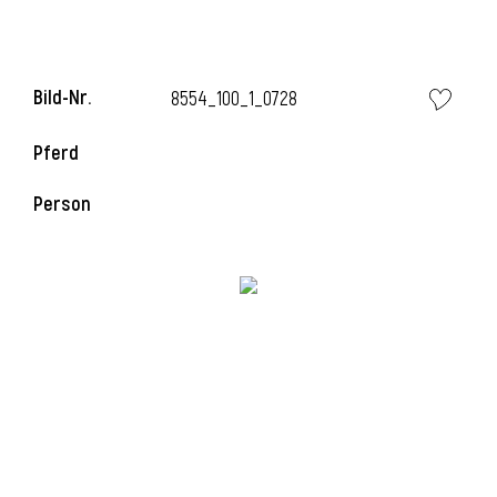
i
Bild-Nr.
8554_100_1_0728
Pferd
Person
i
l