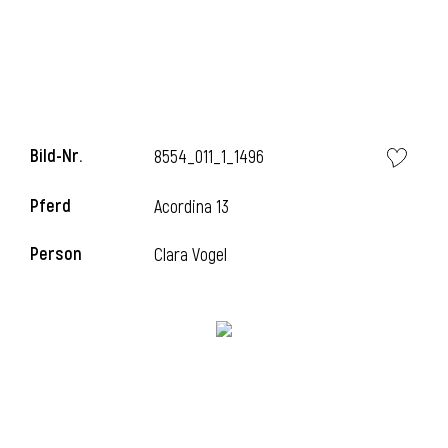
i
Bild-Nr.
8554_011_1_1496
Pferd
Acordina 13
Person
Clara Vogel
i