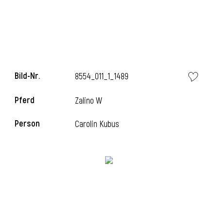
l
Bild-Nr.
8554_011_1_1489
Pferd
Zalino W
Person
Carolin Kubus