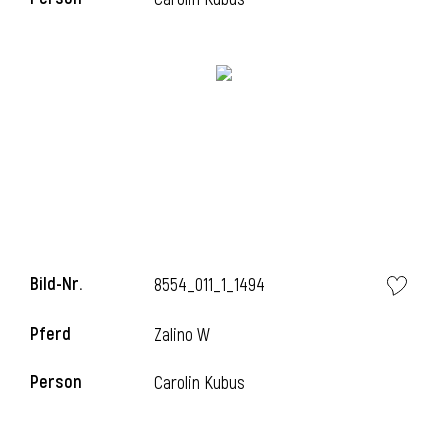
i
Bild-Nr.
8554_011_1_1494
Pferd
Zalino W
Person
Carolin Kubus
i