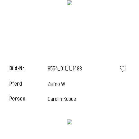
i
i
Bild-Nr.
8554_011_1_1488
l
Pferd
Zalino W
Person
Carolin Kubus
i