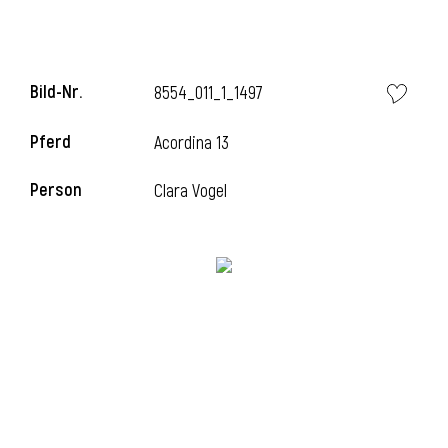
Bild-Nr.
8554_011_1_1497
Pferd
Acordina 13
Person
Clara Vogel
l
i