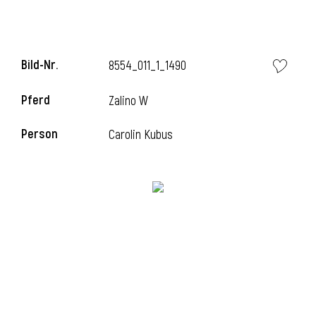
l
Bild-Nr.
8554_011_1_1490
Pferd
Zalino W
Person
Carolin Kubus
l
l