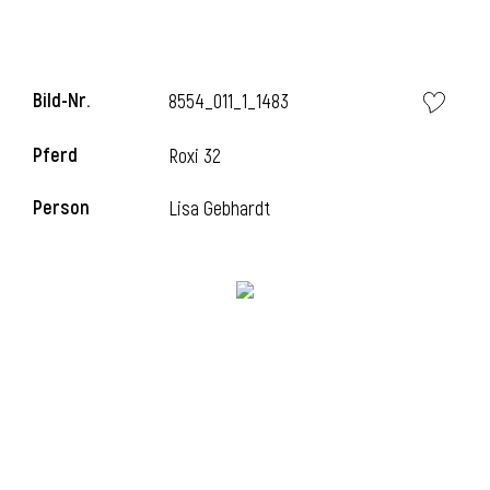
i
Bild-Nr.
8554_011_1_1483
Pferd
Roxi 32
Person
Lisa Gebhardt
i
l