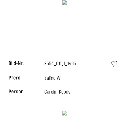
Bild-Nr.
8554_011_1_1495
Pferd
Zalino W
l
Person
Carolin Kubus