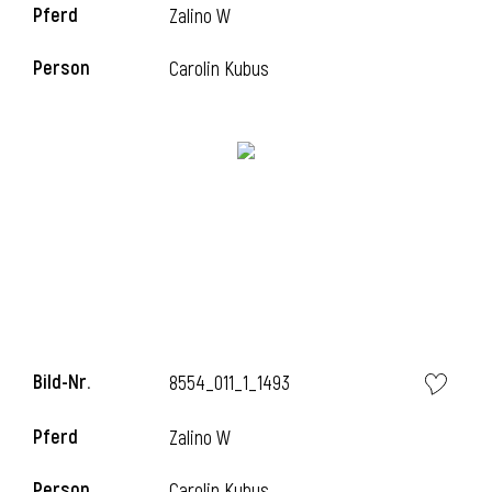
Pferd
Zalino W
Person
Carolin Kubus
i
Bild-Nr.
8554_011_1_1493
Pferd
Zalino W
Person
Carolin Kubus