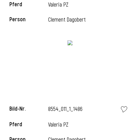
Pferd
Valeria PZ
l
Person
Clement Dagobert
l
Bild-Nr.
8554_011_1_1486
Pferd
Valeria PZ
Person
Clement Dagobert