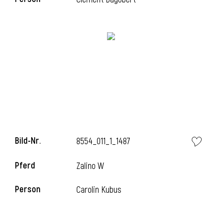
i
Bild-Nr.
8554_011_1_1487
Pferd
Zalino W
i
Person
Carolin Kubus