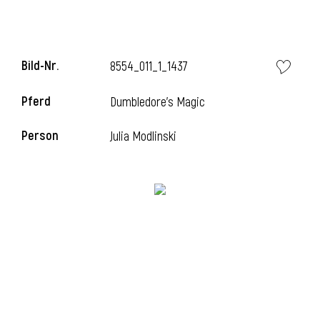
Bild-Nr.
8554_011_1_1437
Pferd
Dumbledore's Magic
Person
Julia Modlinski
l
i