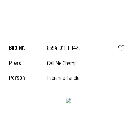
l
Bild-Nr.
8554_011_1_1429
Pferd
Call Me Champ
Person
Fabienne Tandler