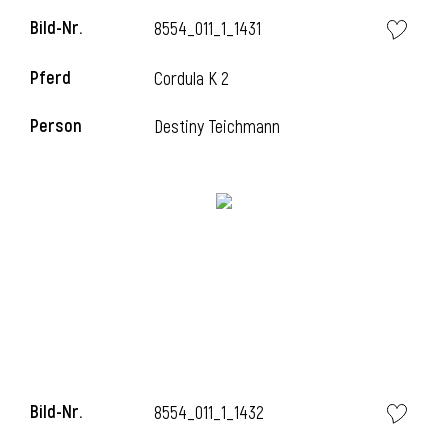
Bild-Nr.
8554_011_1_1431
Pferd
Cordula K 2
i
Person
Destiny Teichmann
I
Bild-Nr.
8554_011_1_1432