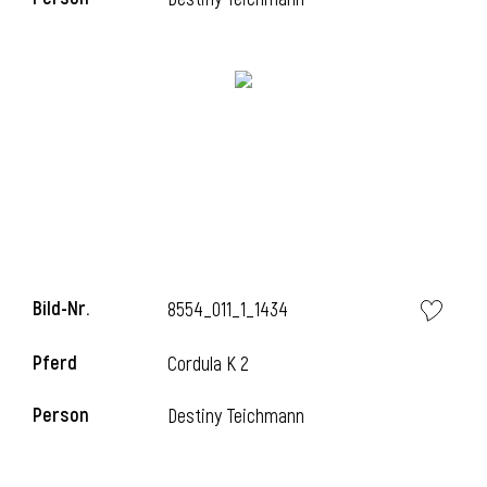
i
Bild-Nr.
8554_011_1_1434
Pferd
Cordula K 2
Person
Destiny Teichmann
i