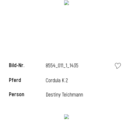
Bild-Nr.
8554_011_1_1435
Pferd
Cordula K 2
l
Person
Destiny Teichmann