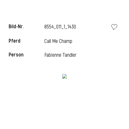
l
Bild-Nr.
8554_011_1_1430
Pferd
Call Me Champ
Person
Fabienne Tandler
l
l