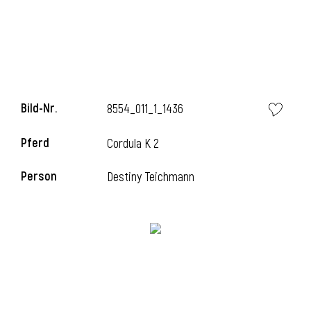
i
Bild-Nr.
8554_011_1_1436
Pferd
Cordula K 2
Person
Destiny Teichmann
i