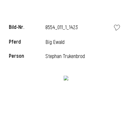
i
Bild-Nr.
8554_011_1_1423
Pferd
Big Ewald
Person
Stephan Trukenbrod
i
l