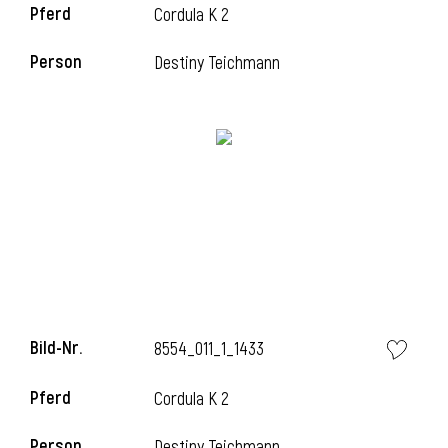
Pferd
Cordula K 2
Person
Destiny Teichmann
i
Bild-Nr.
8554_011_1_1433
Pferd
Cordula K 2
Person
Destiny Teichmann