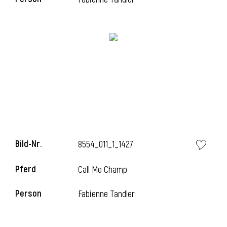
i
Bild-Nr.
8554_011_1_1427
Pferd
Call Me Champ
i
Person
Fabienne Tandler