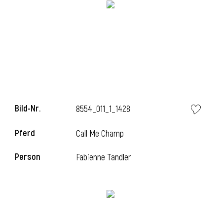
i
i
Bild-Nr.
8554_011_1_1428
l
Pferd
Call Me Champ
Person
Fabienne Tandler
i