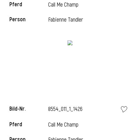
Pferd
Call Me Champ
l
Person
Fabienne Tandler
l
Bild-Nr.
8554_011_1_1426
Pferd
Call Me Champ
Person
Fabienne Tandler