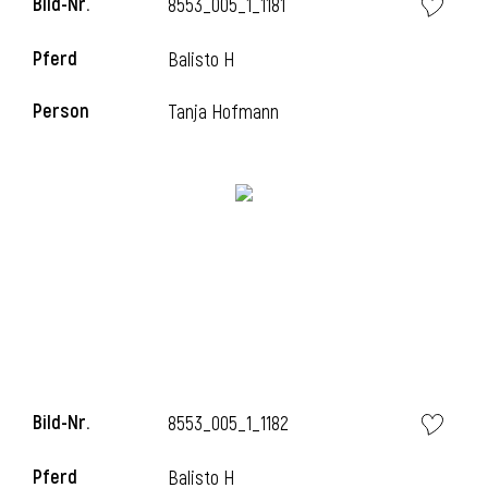
Bild-Nr.
8553_005_1_1181
Pferd
Balisto H
i
Person
Tanja Hofmann
Bild-Nr.
8553_005_1_1182
Pferd
Balisto H