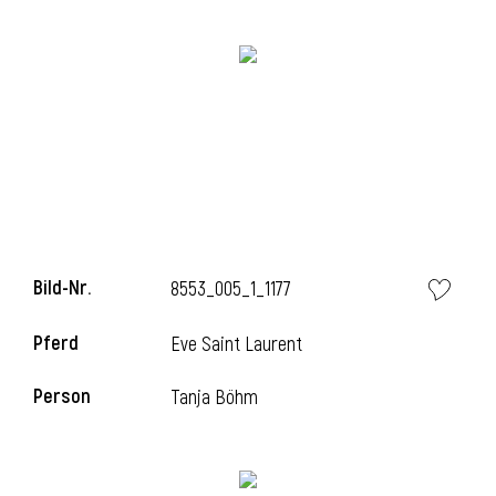
i
i
Bild-Nr.
8553_005_1_1177
l
Pferd
Eve Saint Laurent
Person
Tanja Böhm
i