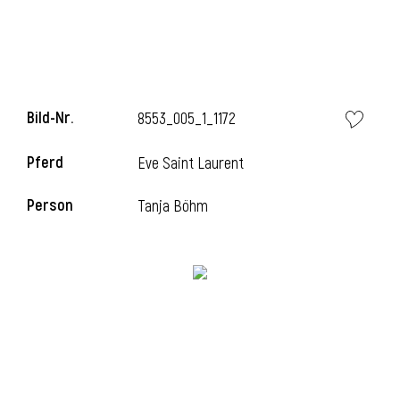
i
Bild-Nr.
8553_005_1_1172
Pferd
Eve Saint Laurent
i
Person
Tanja Böhm
l