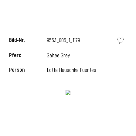
l
Bild-Nr.
8553_005_1_1179
Pferd
Galtee Grey
Person
Lotta Hauschka Fuentes
l
l