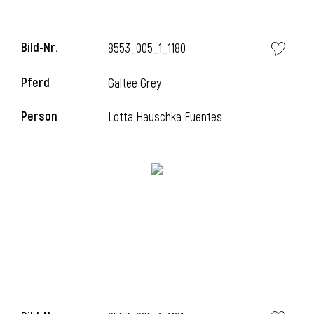
Bild-Nr.
8553_005_1_1180
i
Pferd
Galtee Grey
Person
Lotta Hauschka Fuentes
I