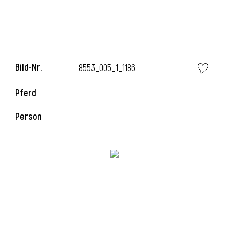
Bild-Nr.
8553_005_1_1186
Pferd
Person
l
i