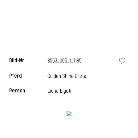
i
Bild-Nr.
8553_005_1_1185
Pferd
Golden Shine Greta
Person
Liona Elgeti
i