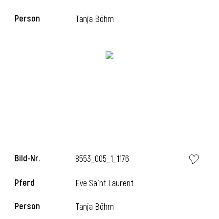
Person
Tanja Böhm
i
Bild-Nr.
8553_005_1_1176
i
Pferd
Eve Saint Laurent
Person
Tanja Böhm