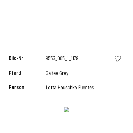
l
Bild-Nr.
8553_005_1_1178
Pferd
Galtee Grey
Person
Lotta Hauschka Fuentes