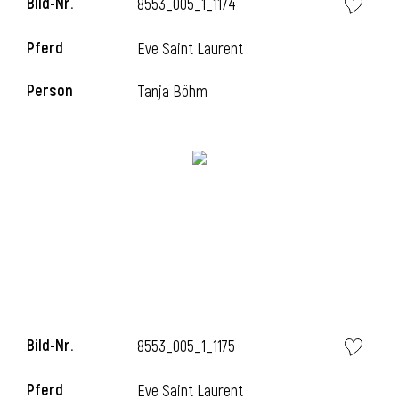
Bild-Nr.
8553_005_1_1174
l
Pferd
Eve Saint Laurent
l
Person
Tanja Böhm
Bild-Nr.
8553_005_1_1175
Pferd
Eve Saint Laurent