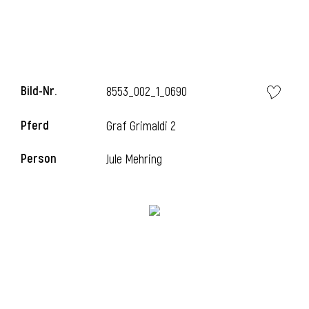
Bild-Nr.
8553_002_1_0690
Pferd
Graf Grimaldi 2
Person
Jule Mehring
l
i