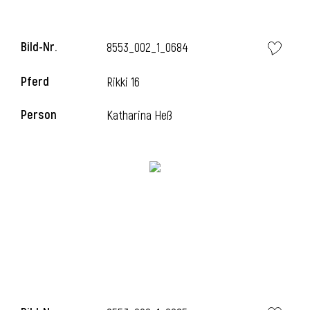
Bild-Nr.
8553_002_1_0684
i
Pferd
Rikki 16
Person
Katharina Heß
I