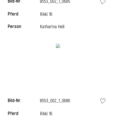
Bild-Nr.
8553_002_1_0685
Pferd
Rikki 16
i
Person
Katharina Heß
Bild-Nr.
8553_002_1_0686
Pferd
Rikki 16