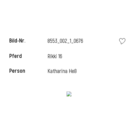
i
Bild-Nr.
8553_002_1_0676
Pferd
Rikki 16
i
Person
Katharina Heß
l