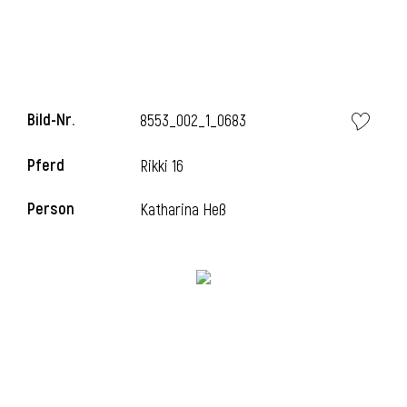
l
Bild-Nr.
8553_002_1_0683
Pferd
Rikki 16
Person
Katharina Heß
l
l