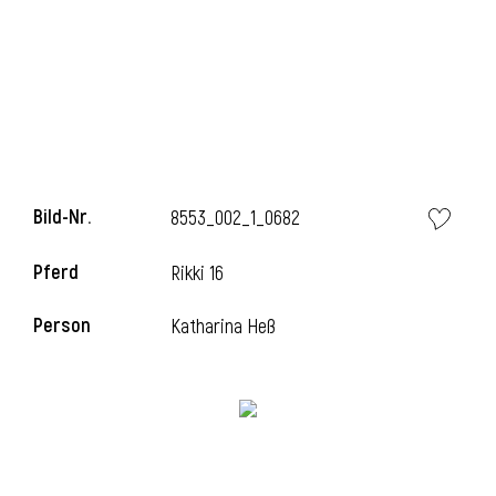
l
Bild-Nr.
8553_002_1_0682
Pferd
Rikki 16
Person
Katharina Heß