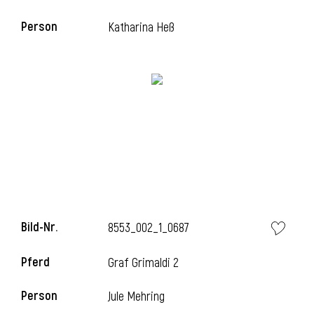
Person
Katharina Heß
i
Bild-Nr.
8553_002_1_0687
Pferd
Graf Grimaldi 2
Person
Jule Mehring
i