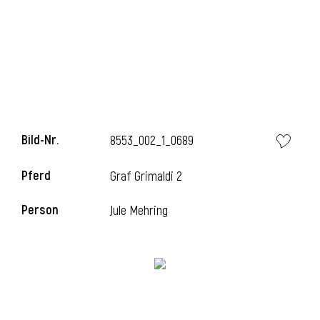
i
Bild-Nr.
8553_002_1_0689
Pferd
Graf Grimaldi 2
Person
Jule Mehring
i