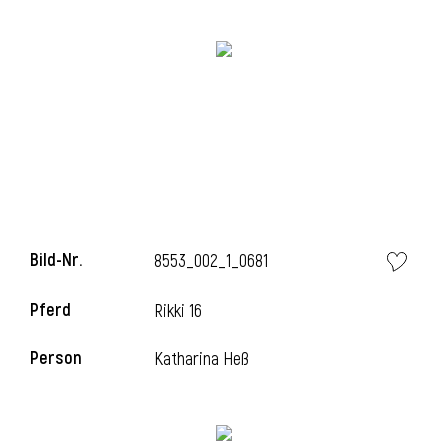
i
i
Bild-Nr.
8553_002_1_0681
l
Pferd
Rikki 16
Person
Katharina Heß
i