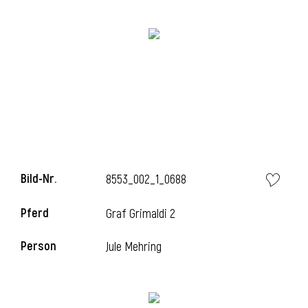
Bild-Nr.
8553_002_1_0688
l
Pferd
Graf Grimaldi 2
Person
Jule Mehring