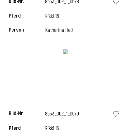
Bild-Nr.
8553_002_1_0678
l
Pferd
Rikki 16
l
Person
Katharina Heß
Bild-Nr.
8553_002_1_0679
Pferd
Rikki 16