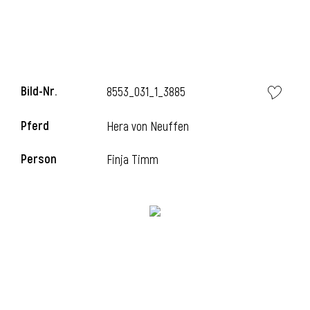
i
Bild-Nr.
8553_031_1_3885
Pferd
Hera von Neuffen
i
Person
Finja Timm
l