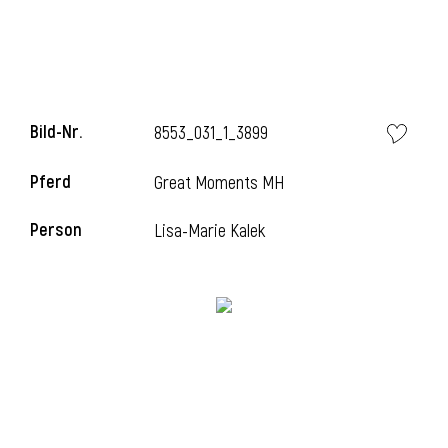
Bild-Nr.
8553_031_1_3899
Pferd
Great Moments MH
Person
Lisa-Marie Kalek
l
i