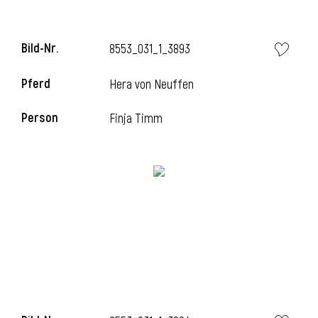
Bild-Nr.
8553_031_1_3893
i
Pferd
Hera von Neuffen
Person
Finja Timm
I