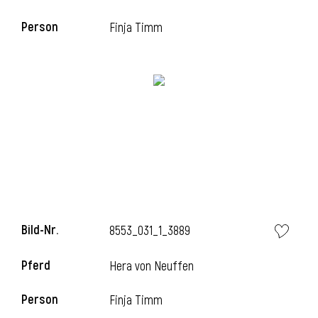
Person
Finja Timm
i
Bild-Nr.
8553_031_1_3889
i
Pferd
Hera von Neuffen
Person
Finja Timm