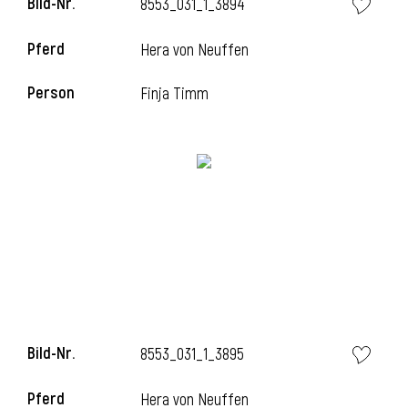
Bild-Nr.
8553_031_1_3894
Pferd
Hera von Neuffen
i
Person
Finja Timm
Bild-Nr.
8553_031_1_3895
Pferd
Hera von Neuffen