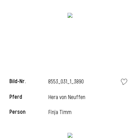
i
i
Bild-Nr.
8553_031_1_3890
l
Pferd
Hera von Neuffen
Person
Finja Timm
i