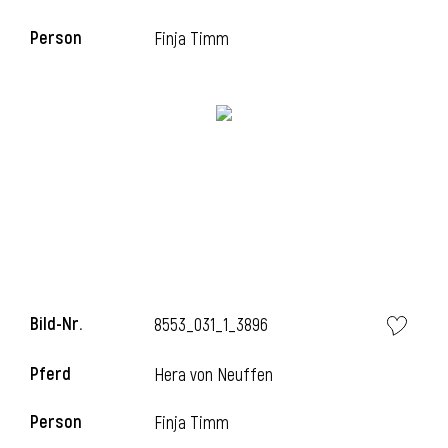
Person
Finja Timm
i
Bild-Nr.
8553_031_1_3896
Pferd
Hera von Neuffen
Person
Finja Timm
i