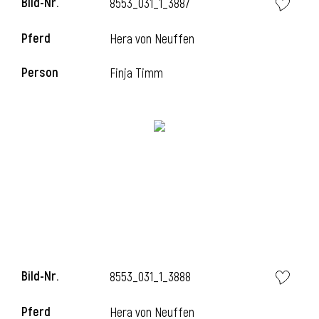
Bild-Nr.
8553_031_1_3887
l
Pferd
Hera von Neuffen
l
Person
Finja Timm
Bild-Nr.
8553_031_1_3888
Pferd
Hera von Neuffen