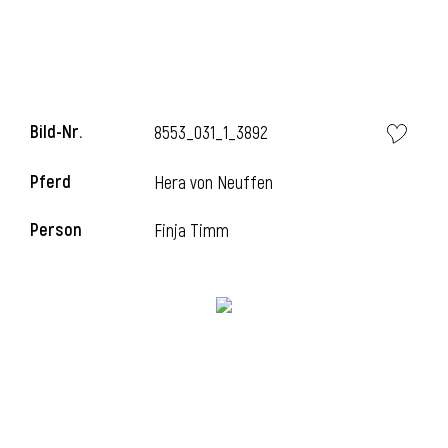
l
Bild-Nr.
8553_031_1_3892
Pferd
Hera von Neuffen
Person
Finja Timm
l
l