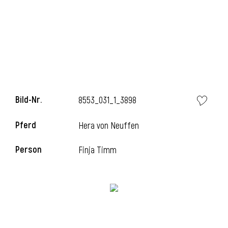
i
Bild-Nr.
8553_031_1_3898
Pferd
Hera von Neuffen
Person
Finja Timm
i