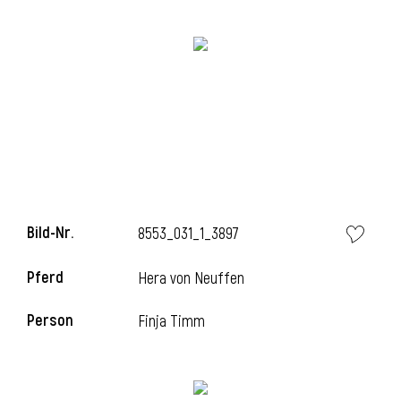
Bild-Nr.
8553_031_1_3897
l
Pferd
Hera von Neuffen
Person
Finja Timm