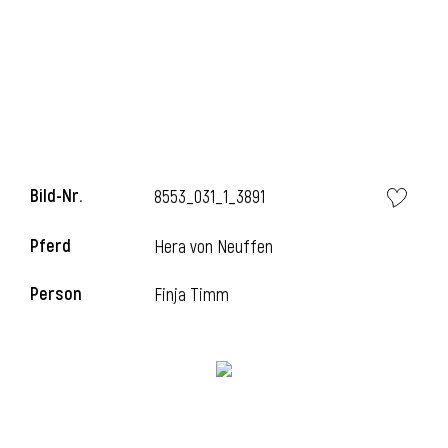
l
Bild-Nr.
8553_031_1_3891
Pferd
Hera von Neuffen
Person
Finja Timm