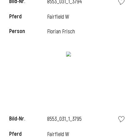
Bild-Nr.
8553_031_1_3794
Pferd
Fairfield W
i
Person
Florian Frisch
Bild-Nr.
8553_031_1_3795
Pferd
Fairfield W