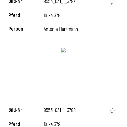
Bild-Nr.
8553_031_1_3787
l
Pferd
Duke 379
l
Person
Antonia Hartmann
Bild-Nr.
8553_031_1_3788
Pferd
Duke 379