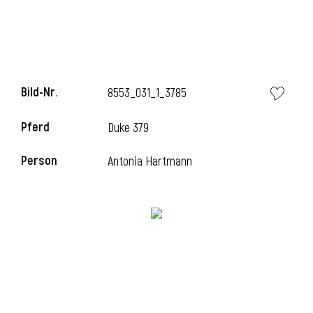
i
Bild-Nr.
8553_031_1_3785
Pferd
Duke 379
i
Person
Antonia Hartmann
l