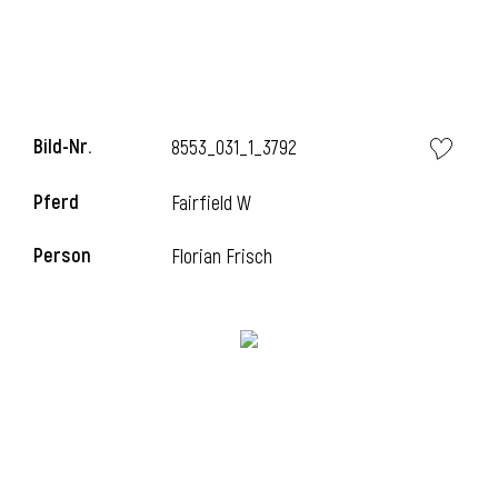
l
Bild-Nr.
8553_031_1_3792
Pferd
Fairfield W
Person
Florian Frisch
l
l