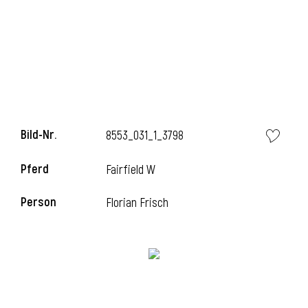
i
Bild-Nr.
8553_031_1_3798
Pferd
Fairfield W
Person
Florian Frisch
i