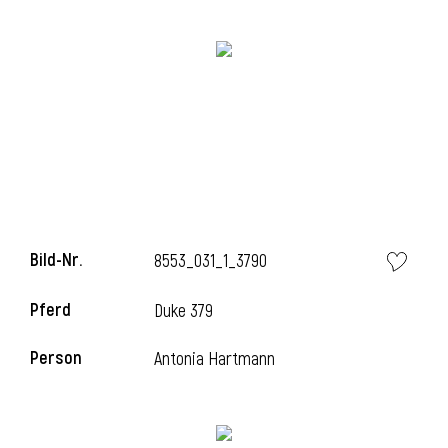
i
i
Bild-Nr.
8553_031_1_3790
l
Pferd
Duke 379
Person
Antonia Hartmann
i