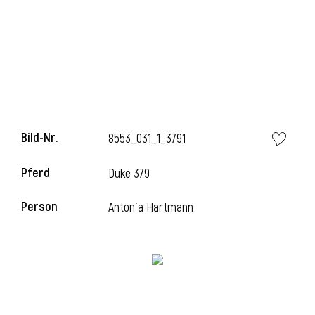
l
Bild-Nr.
8553_031_1_3791
Pferd
Duke 379
Person
Antonia Hartmann