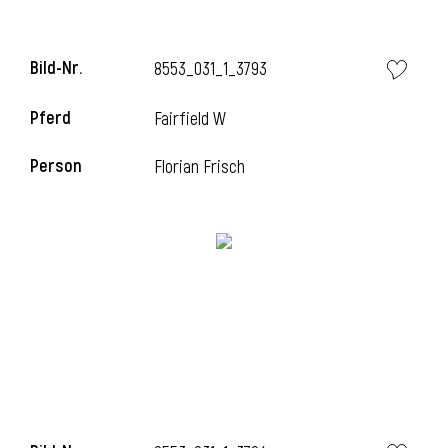
Bild-Nr.
8553_031_1_3793
i
Pferd
Fairfield W
Person
Florian Frisch
I