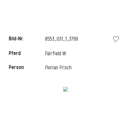
Bild-Nr.
8553_031_1_3799
Pferd
Fairfield W
Person
Florian Frisch
l
i