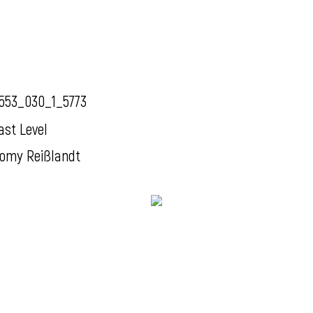
553_030_1_5773
ast Level
omy Reißlandt