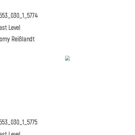
553_030_1_5774
ast Level
omy Reißlandt
553_030_1_5775
ast Level