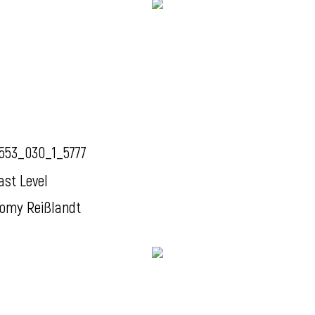
553_030_1_5777
ast Level
omy Reißlandt