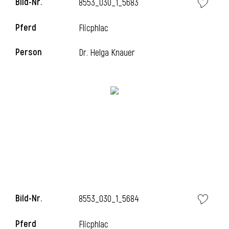
Bild-Nr.
8553_030_1_5683
Pferd
Flicphlac
i
Person
Dr. Helga Knauer
Bild-Nr.
8553_030_1_5684
Pferd
Flicphlac