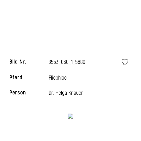
l
Bild-Nr.
8553_030_1_5680
Pferd
Flicphlac
Person
Dr. Helga Knauer