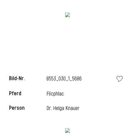
Bild-Nr.
8553_030_1_5686
l
Pferd
Flicphlac
Person
Dr. Helga Knauer