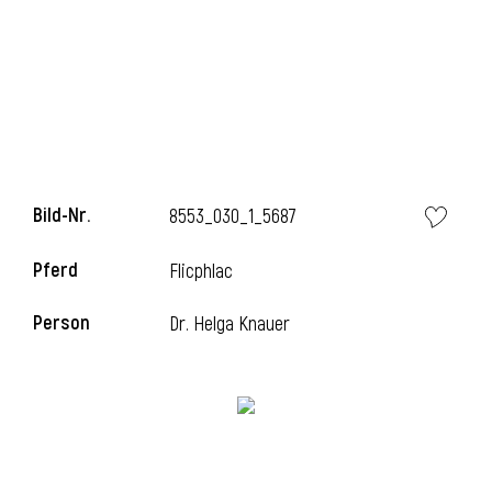
i
Bild-Nr.
8553_030_1_5687
Pferd
Flicphlac
Person
Dr. Helga Knauer
i