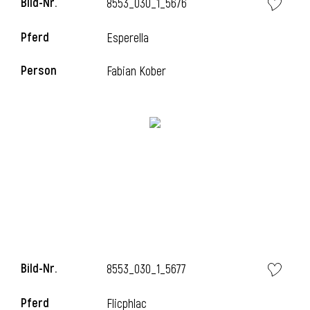
Bild-Nr.
8553_030_1_5676
l
Pferd
Esperella
l
Person
Fabian Kober
Bild-Nr.
8553_030_1_5677
Pferd
Flicphlac