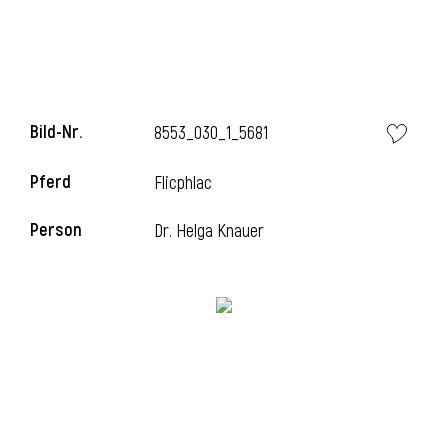
l
Bild-Nr.
8553_030_1_5681
Pferd
Flicphlac
Person
Dr. Helga Knauer
l
l