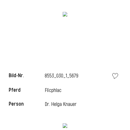
i
i
Bild-Nr.
8553_030_1_5679
l
Pferd
Flicphlac
Person
Dr. Helga Knauer
i