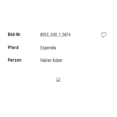
i
Bild-Nr.
8553_030_1_5674
Pferd
Esperella
i
Person
Fabian Kober
l