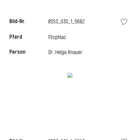
Bild-Nr.
8553_030_1_5682
i
Pferd
Flicphlac
Person
Dr. Helga Knauer
I