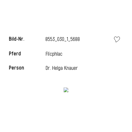
Bild-Nr.
8553_030_1_5688
Pferd
Flicphlac
Person
Dr. Helga Knauer
l
i