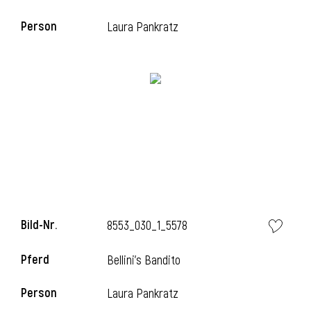
Person
Laura Pankratz
i
Bild-Nr.
8553_030_1_5578
i
Pferd
Bellini's Bandito
Person
Laura Pankratz