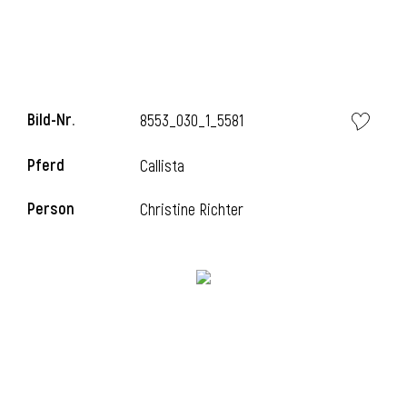
l
Bild-Nr.
8553_030_1_5581
Pferd
Callista
Person
Christine Richter
l
l