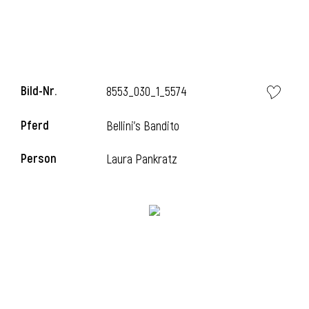
i
Bild-Nr.
8553_030_1_5574
Pferd
Bellini's Bandito
i
Person
Laura Pankratz
l