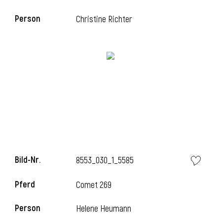
Person
Christine Richter
i
Bild-Nr.
8553_030_1_5585
Pferd
Comet 269
Person
Helene Heumann
i