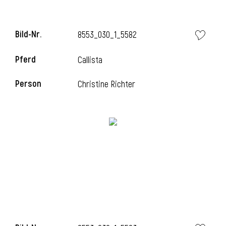
Bild-Nr.
8553_030_1_5582
i
Pferd
Callista
Person
Christine Richter
I