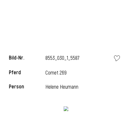
i
Bild-Nr.
8553_030_1_5587
Pferd
Comet 269
Person
Helene Heumann
i