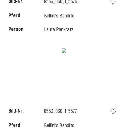
Bild-Nr.
8553_030_1_5576
l
Pferd
Bellini's Bandito
l
Person
Laura Pankratz
Bild-Nr.
8553_030_1_5577
Pferd
Bellini's Bandito