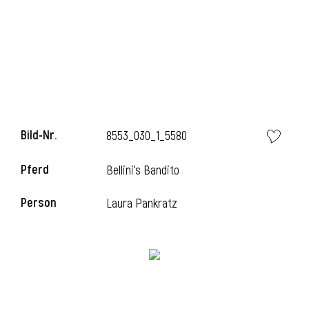
l
Bild-Nr.
8553_030_1_5580
Pferd
Bellini's Bandito
Person
Laura Pankratz