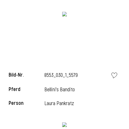
i
i
Bild-Nr.
8553_030_1_5579
l
Pferd
Bellini's Bandito
Person
Laura Pankratz
i