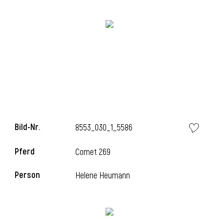
Bild-Nr.
8553_030_1_5586
l
Pferd
Comet 269
Person
Helene Heumann