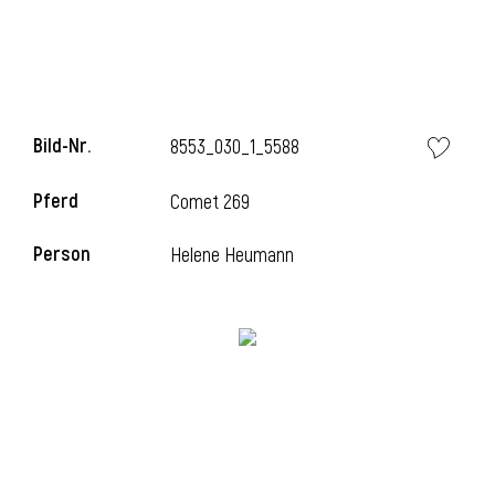
Bild-Nr.
8553_030_1_5588
Pferd
Comet 269
Person
Helene Heumann
l
i