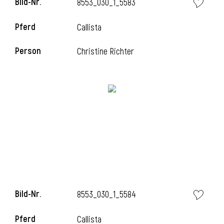
Bild-Nr.
8553_030_1_5583
Pferd
Callista
i
Person
Christine Richter
Bild-Nr.
8553_030_1_5584
Pferd
Callista