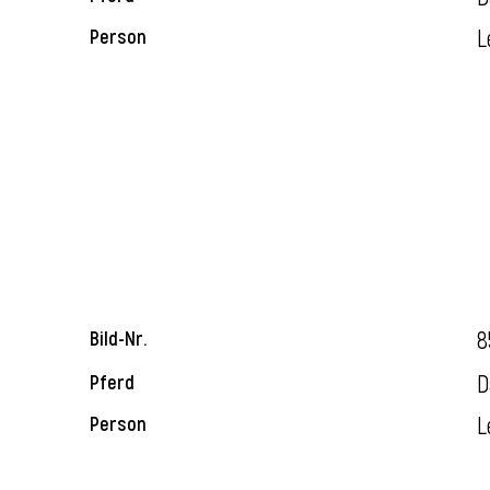
L
Person
8
Bild-Nr.
D
Pferd
L
Person