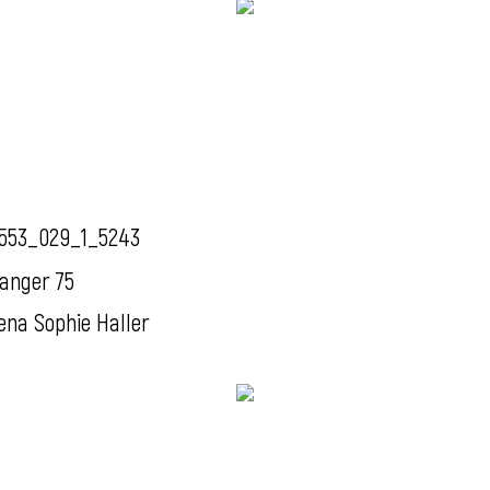
553_029_1_5243
anger 75
ena Sophie Haller