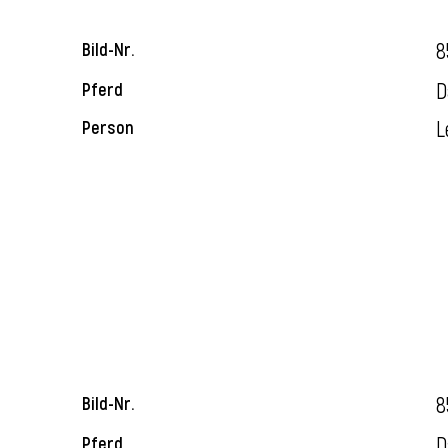
8
Bild-Nr.
D
Pferd
L
Person
8
Bild-Nr.
D
Pferd