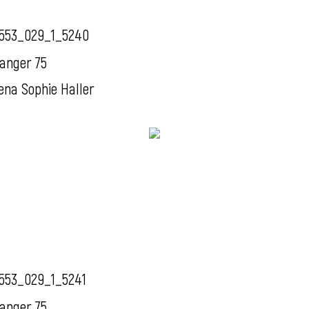
553_029_1_5240
anger 75
ena Sophie Haller
553_029_1_5241
anger 75