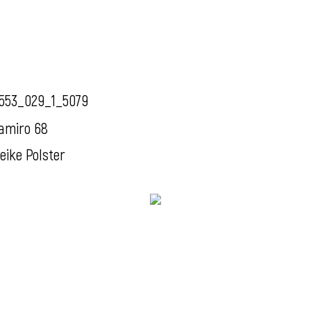
553_029_1_5079
amiro 68
eike Polster