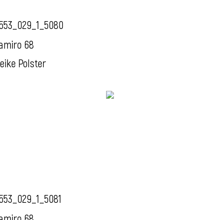
553_029_1_5080
amiro 68
eike Polster
553_029_1_5081
amiro 68