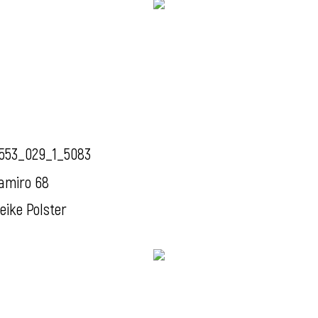
553_029_1_5083
amiro 68
eike Polster