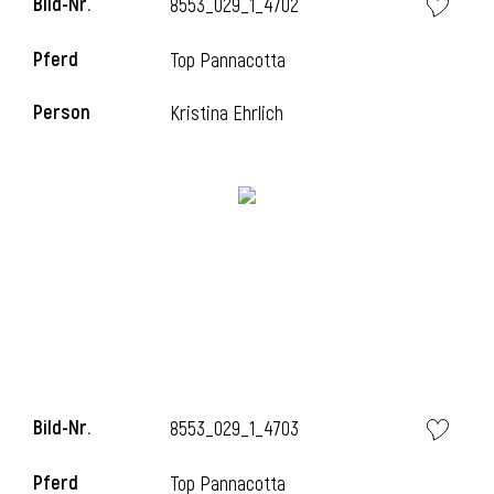
Bild-Nr.
8553_029_1_4702
l
Pferd
Top Pannacotta
l
Person
Kristina Ehrlich
Bild-Nr.
8553_029_1_4703
Pferd
Top Pannacotta