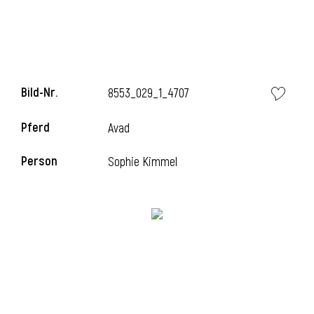
l
Bild-Nr.
8553_029_1_4707
Pferd
Avad
Person
Sophie Kimmel
l
l