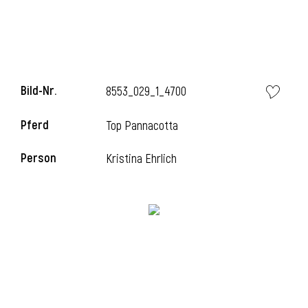
i
Bild-Nr.
8553_029_1_4700
Pferd
Top Pannacotta
i
Person
Kristina Ehrlich
l