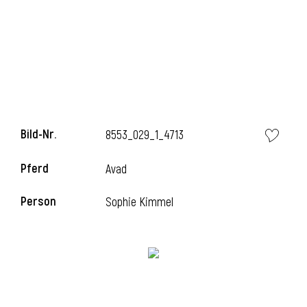
i
Bild-Nr.
8553_029_1_4713
Pferd
Avad
Person
Sophie Kimmel
i