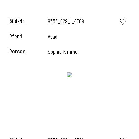
Bild-Nr.
8553_029_1_4708
i
Pferd
Avad
Person
Sophie Kimmel
I