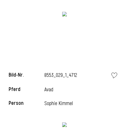
Bild-Nr.
8553_029_1_4712
l
Pferd
Avad
Person
Sophie Kimmel