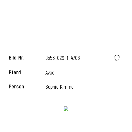
l
Bild-Nr.
8553_029_1_4706
Pferd
Avad
Person
Sophie Kimmel