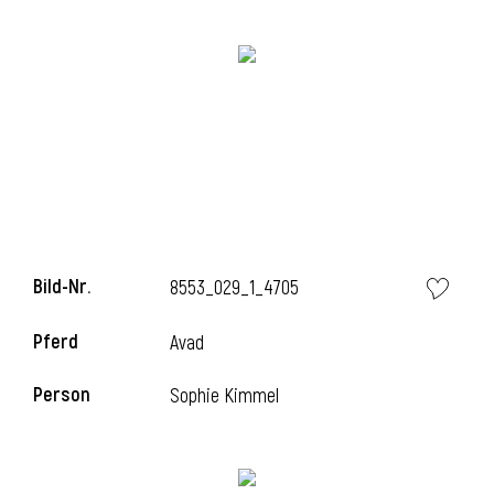
i
i
Bild-Nr.
8553_029_1_4705
l
Pferd
Avad
Person
Sophie Kimmel
i