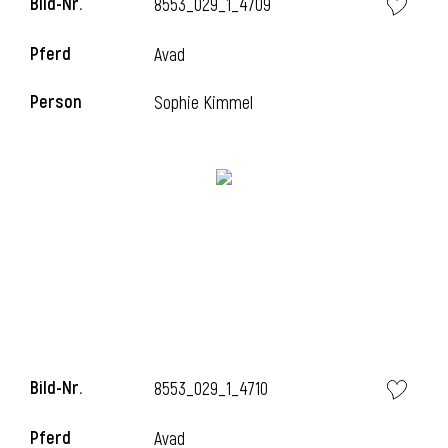
Bild-Nr.
8553_029_1_4709
Pferd
Avad
i
Person
Sophie Kimmel
Bild-Nr.
8553_029_1_4710
Pferd
Avad