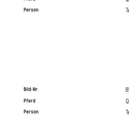
T
Person
8
Bild-Nr.
Q
Pferd
T
Person