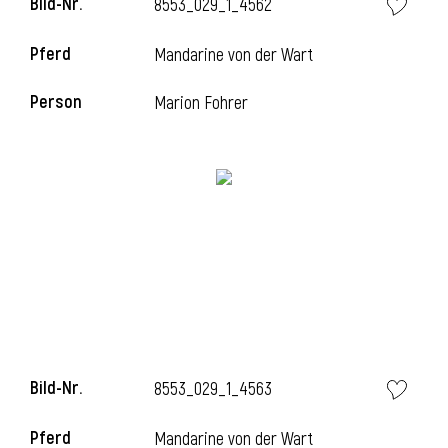
Bild-Nr.
8553_029_1_4562
l
Pferd
Mandarine von der Wart
l
Person
Marion Fohrer
Bild-Nr.
8553_029_1_4563
Pferd
Mandarine von der Wart