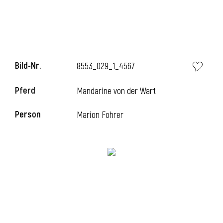
l
Bild-Nr.
8553_029_1_4567
Pferd
Mandarine von der Wart
Person
Marion Fohrer
l
l