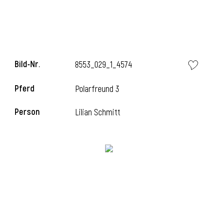
Bild-Nr.
8553_029_1_4574
Pferd
Polarfreund 3
Person
Lilian Schmitt
l
i