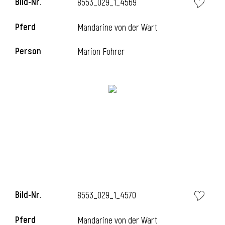
Bild-Nr.
8553_029_1_4569
Pferd
Mandarine von der Wart
i
Person
Marion Fohrer
Bild-Nr.
8553_029_1_4570
Pferd
Mandarine von der Wart