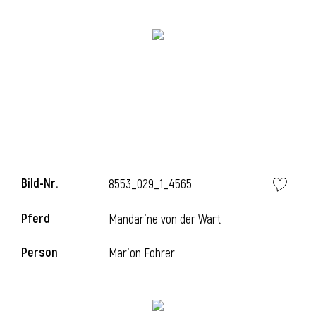
i
i
Bild-Nr.
8553_029_1_4565
l
Pferd
Mandarine von der Wart
Person
Marion Fohrer
i