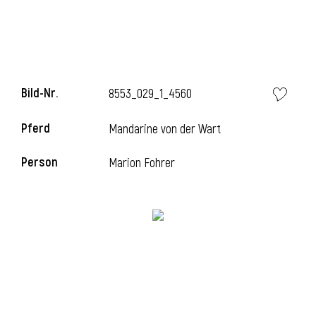
i
Bild-Nr.
8553_029_1_4560
Pferd
Mandarine von der Wart
i
Person
Marion Fohrer
l