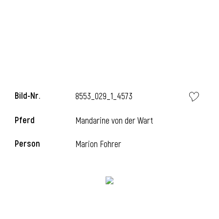
i
Bild-Nr.
8553_029_1_4573
Pferd
Mandarine von der Wart
Person
Marion Fohrer
i