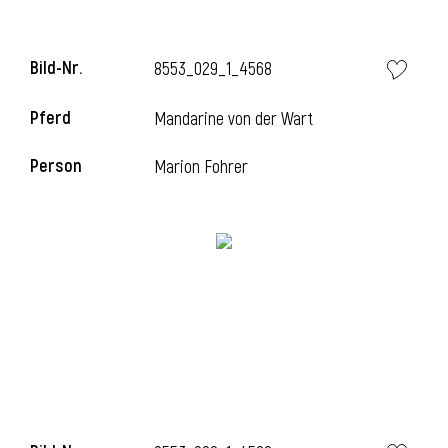
Bild-Nr.
8553_029_1_4568
i
Pferd
Mandarine von der Wart
Person
Marion Fohrer
I