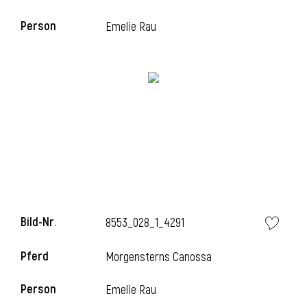
Person
Emelie Rau
i
Bild-Nr.
8553_028_1_4291
Pferd
Morgensterns Canossa
Person
Emelie Rau
i