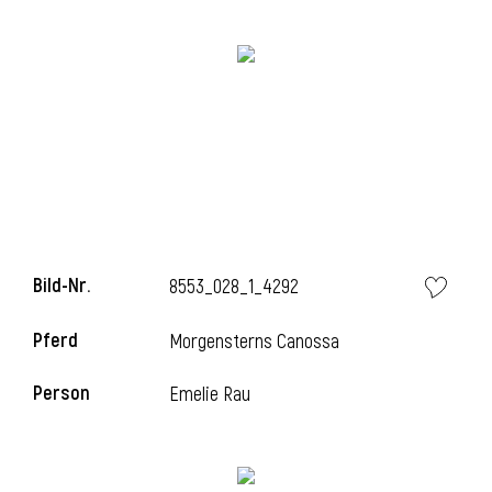
Bild-Nr.
8553_028_1_4292
l
Pferd
Morgensterns Canossa
Person
Emelie Rau