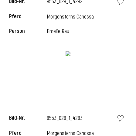
Bild-Nr.
8553_028_1_4282
l
Pferd
Morgensterns Canossa
l
Person
Emelie Rau
Bild-Nr.
8553_028_1_4283
Pferd
Morgensterns Canossa