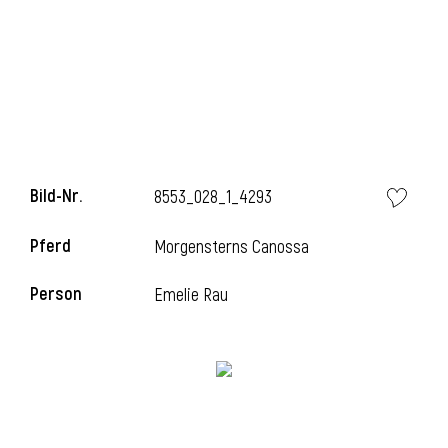
i
Bild-Nr.
8553_028_1_4293
Pferd
Morgensterns Canossa
Person
Emelie Rau
i