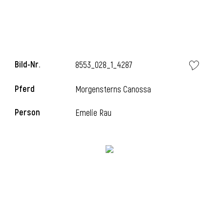
l
Bild-Nr.
8553_028_1_4287
Pferd
Morgensterns Canossa
Person
Emelie Rau
l
l