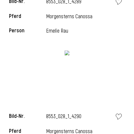
Bild-Nr.
8553_028_1_4289
Pferd
Morgensterns Canossa
i
Person
Emelie Rau
Bild-Nr.
8553_028_1_4290
Pferd
Morgensterns Canossa