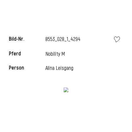
Bild-Nr.
8553_028_1_4294
Pferd
Nobility M
Person
Alina Leisgang
l
i