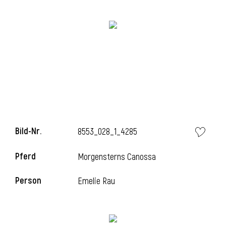
i
i
Bild-Nr.
8553_028_1_4285
l
Pferd
Morgensterns Canossa
Person
Emelie Rau
i