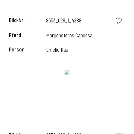
Bild-Nr.
8553_028_1_4288
i
Pferd
Morgensterns Canossa
Person
Emelie Rau
I