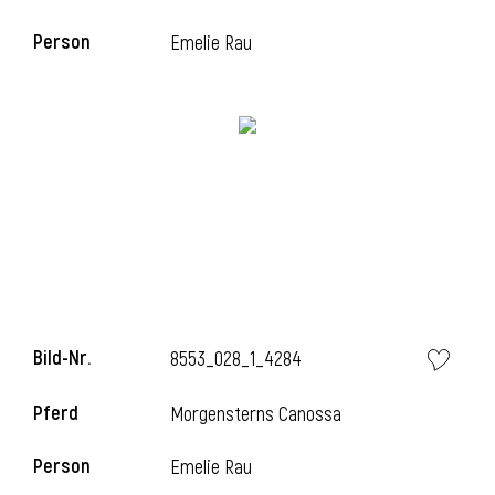
Person
Emelie Rau
i
Bild-Nr.
8553_028_1_4284
i
Pferd
Morgensterns Canossa
Person
Emelie Rau