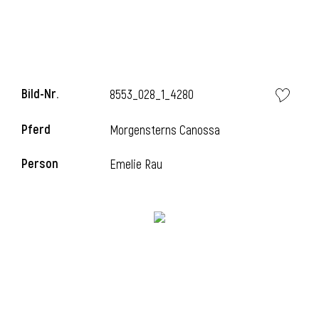
i
Bild-Nr.
8553_028_1_4280
Pferd
Morgensterns Canossa
i
Person
Emelie Rau
l