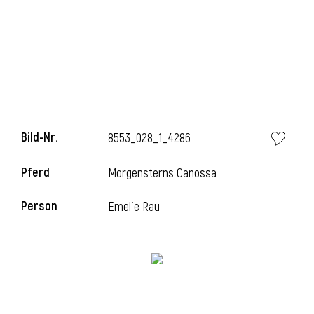
l
Bild-Nr.
8553_028_1_4286
Pferd
Morgensterns Canossa
Person
Emelie Rau