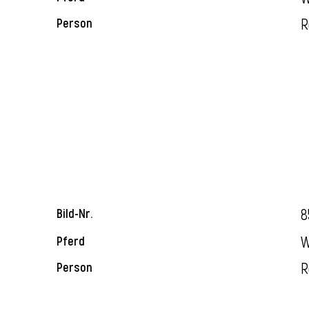
R
Person
8
Bild-Nr.
W
Pferd
R
Person