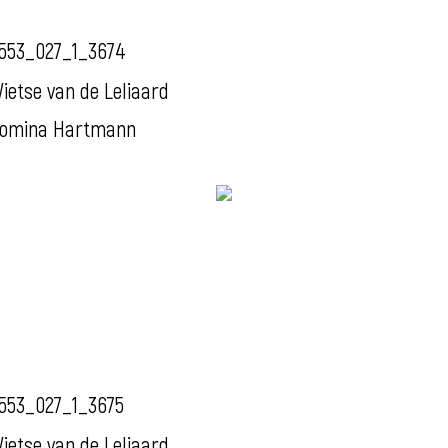
553_027_1_3674
ietse van de Leliaard
omina Hartmann
553_027_1_3675
ietse van de Leliaard