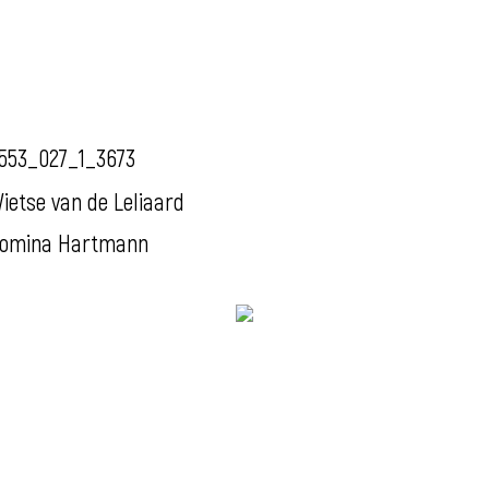
553_027_1_3673
ietse van de Leliaard
omina Hartmann