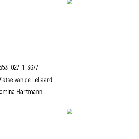
553_027_1_3677
ietse van de Leliaard
omina Hartmann