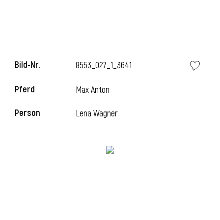
l
Bild-Nr.
8553_027_1_3641
Pferd
Max Anton
Person
Lena Wagner
l
l