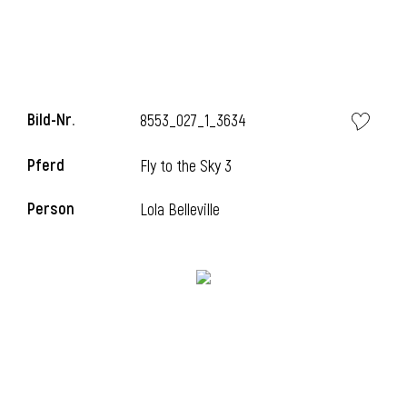
i
Bild-Nr.
8553_027_1_3634
Pferd
Fly to the Sky 3
i
Person
Lola Belleville
l