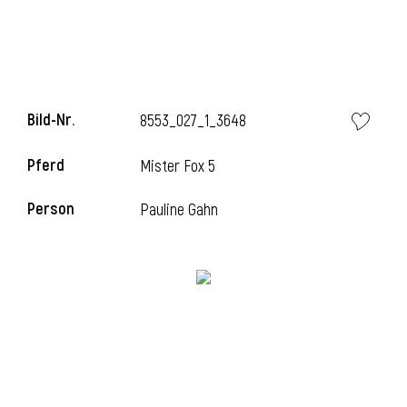
Bild-Nr.
8553_027_1_3648
Pferd
Mister Fox 5
Person
Pauline Gahn
l
i