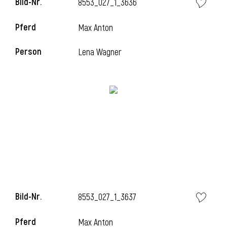
Bild-Nr.
8553_027_1_3636
l
Pferd
Max Anton
l
Person
Lena Wagner
Bild-Nr.
8553_027_1_3637
Pferd
Max Anton