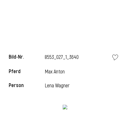
l
Bild-Nr.
8553_027_1_3640
Pferd
Max Anton
Person
Lena Wagner