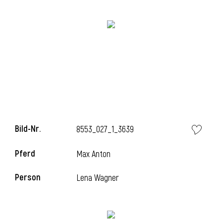
i
i
Bild-Nr.
8553_027_1_3639
l
Pferd
Max Anton
Person
Lena Wagner
i