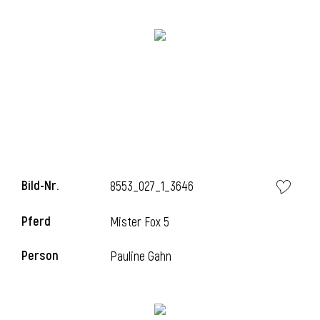
Bild-Nr.
8553_027_1_3646
l
Pferd
Mister Fox 5
Person
Pauline Gahn