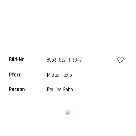
i
Bild-Nr.
8553_027_1_3647
Pferd
Mister Fox 5
Person
Pauline Gahn
i