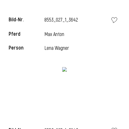
Bild-Nr.
8553_027_1_3642
i
Pferd
Max Anton
Person
Lena Wagner
I